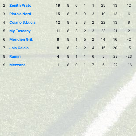
2
Zenith Prato
19
8
6
1
1
25
13
12
3
Pistoia Nord
15
8
5
0
3
19
13
6
4
Coiano S.Lucia
12
8
3
3
2
22
13
9
5
My Tuscany
11
8
3
2
3
23
21
2
6
Meridien Grif.
8
8
1
5
2
14
16
-2
7
Jolo Calcio
8
8
2
2
4
15
20
-5
8
Ramini
4
8
1
1
6
5
28
-23
9
Mezzana
1
8
0
1
7
6
22
-16