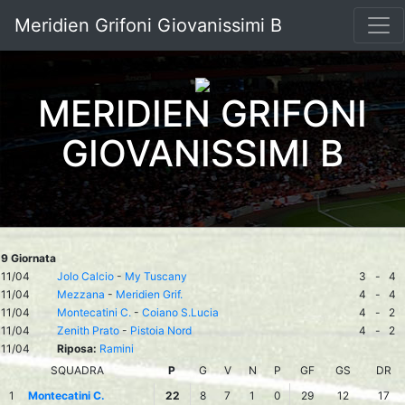
Meridien Grifoni Giovanissimi B
MERIDIEN GRIFONI
GIOVANISSIMI B
9 Giornata
11/04
Jolo Calcio
-
My Tuscany
3
-
4
11/04
Mezzana
-
Meridien Grif.
4
-
4
11/04
Montecatini C.
-
Coiano S.Lucia
4
-
2
11/04
Zenith Prato
-
Pistoia Nord
4
-
2
11/04
Riposa:
Ramini
SQUADRA
P
G
V
N
P
GF
GS
DR
1
Montecatini C.
22
8
7
1
0
29
12
17