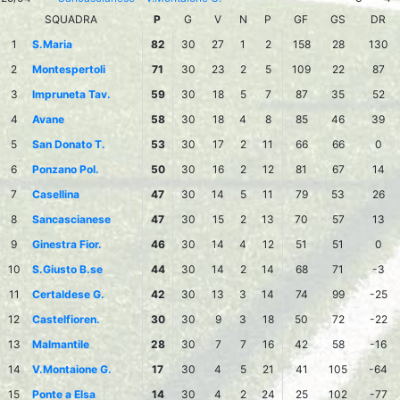
SQUADRA
P
G
V
N
P
GF
GS
DR
1
S.Maria
82
30
27
1
2
158
28
130
2
Montespertoli
71
30
23
2
5
109
22
87
3
Impruneta Tav.
59
30
18
5
7
87
35
52
4
Avane
58
30
18
4
8
85
46
39
5
San Donato T.
53
30
17
2
11
66
66
0
6
Ponzano Pol.
50
30
16
2
12
81
67
14
7
Casellina
47
30
14
5
11
79
53
26
8
Sancascianese
47
30
15
2
13
70
57
13
9
Ginestra Fior.
46
30
14
4
12
51
51
0
10
S.Giusto B.se
44
30
14
2
14
68
71
-3
11
Certaldese G.
42
30
13
3
14
74
99
-25
12
Castelfioren.
30
30
9
3
18
50
72
-22
13
Malmantile
28
30
7
7
16
42
58
-16
14
V.Montaione G.
17
30
4
5
21
41
105
-64
15
Ponte a Elsa
14
30
4
2
24
25
102
-77