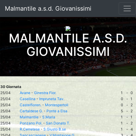
Malmantile a.s.d. Giovanissimi
MALMANTILE A.S.D.
GIOVANISSIMI
30 Giornata
25/04
Avane
-
Ginestra Fior.
1
-
0
25/04
Casellina
-
Impruneta Tav.
0
-
1
25/04
Castelfioren.
-
Montespertoli
0
-
2
25/04
Certaldese G.
-
Ponte a Elsa
5
-
2
25/04
Malmantile
-
S.Maria
1
-
1
25/04
Ponzano Pol.
-
San Donato T.
1
-
2
25/04
R.Cerretese
-
S.Giusto B.se
1
-
4
25/04
Sancascianese
-
V.Montaione G.
3
-
4