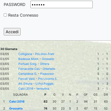
PASSWORD
Resta Connesso
30 Giornata
03/05
Colligiana
-
Pro.Giov.Fratr
1
-
1
03/05
Badesse Mont.
-
Grosseto
1
-
1
03/05
Portuali Sorg.
-
Oltrera
1
-
1
03/05
Fornacette Cas
-
Orbetello
2
-
1
03/05
Certaldese G.
-
Pisaovest
5
-
0
03/05
Forcoli Vald.
-
Pro Livorno S.
1
-
1
03/05
Atl. Etruria
-
U.Pol.Poggib.
1
-
3
03/05
Calci 2016
-
Venturina
3
-
1
SQUADRA
P
G
V
N
P
GF
GS
DR
1
Calci 2016
82
30
27
1
2
94
31
63
2
Grosseto
74
30
23
5
2
67
15
52