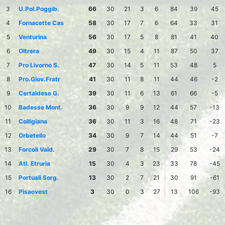
3
U.Pol.Poggib.
66
30
21
3
6
84
39
45
4
Fornacette Cas
58
30
17
7
6
64
33
31
5
Venturina
56
30
17
5
8
81
41
40
6
Oltrera
49
30
15
4
11
87
50
37
7
Pro Livorno S.
47
30
14
5
11
53
48
5
8
Pro.Giov.Fratr
41
30
11
8
11
44
46
-2
9
Certaldese G.
39
30
11
6
13
61
66
-5
10
Badesse Mont.
36
30
9
9
12
44
57
-13
11
Colligiana
36
30
11
3
16
48
71
-23
12
Orbetello
34
30
9
7
14
44
51
-7
13
Forcoli Vald.
29
30
7
8
15
29
53
-24
14
Atl. Etruria
15
30
4
3
23
33
78
-45
15
Portuali Sorg.
13
30
2
7
21
30
91
-61
16
Pisaovest
3
30
0
3
27
13
106
-93