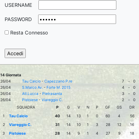
USERNAME
PASSWORD
Resta Connesso
14 Giornata
26/04
Tau Calcio
-
Capezzano P.re
7
-
0
26/04
S.Marco Av.
-
Forte M. 2015
4
-
0
26/04
Atl.Lucca
-
Pietrasanta
3
-
0
26/04
Pistoiese
-
Viareggio C.
2
-
0
SQUADRA
P
G
V
N
P
GF
GS
DR
1
Tau Calcio
40
14
13
1
0
60
4
56
2
Viareggio C.
31
14
10
1
3
28
12
16
3
Pistoiese
28
14
9
1
4
27
9
18