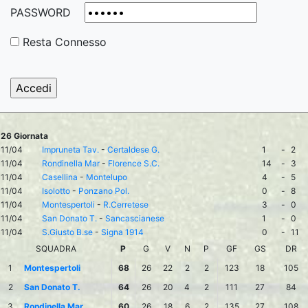
PASSWORD
Resta Connesso
26 Giornata
11/04
Impruneta Tav.
-
Certaldese G.
1
-
2
11/04
Rondinella Mar
-
Florence S.C.
14
-
3
11/04
Casellina
-
Montelupo
4
-
5
11/04
Isolotto
-
Ponzano Pol.
0
-
8
11/04
Montespertoli
-
R.Cerretese
3
-
0
11/04
San Donato T.
-
Sancascianese
1
-
0
11/04
S.Giusto B.se
-
Signa 1914
0
-
11
SQUADRA
P
G
V
N
P
GF
GS
DR
1
Montespertoli
68
26
22
2
2
123
18
105
2
San Donato T.
64
26
20
4
2
111
27
84
3
Rondinella Mar
60
26
18
6
2
135
27
108