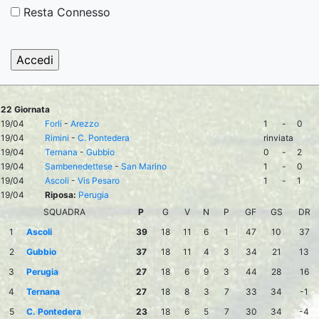
Resta Connesso
22 Giornata
19/04
Forli
-
Arezzo
1
-
0
19/04
Rimini
-
C. Pontedera
rinviata
19/04
Ternana
-
Gubbio
0
-
2
19/04
Sambenedettese
-
San Marino
1
-
0
19/04
Ascoli
-
Vis Pesaro
1
-
1
19/04
Riposa:
Perugia
SQUADRA
P
G
V
N
P
GF
GS
DR
1
Ascoli
39
18
11
6
1
47
10
37
2
Gubbio
37
18
11
4
3
34
21
13
3
Perugia
27
18
6
9
3
44
28
16
4
Ternana
27
18
8
3
7
33
34
-1
5
C. Pontedera
23
18
6
5
7
30
34
-4