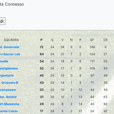
ta Connesso
SQUADRA
P
G
V
N
P
GF
GS
ol. Gavorrano
72
24
24
0
0
146
9
ro Soccer Lab
64
24
21
1
2
134
27
oselle
54
24
18
0
6
111
30
astiglionese
52
24
17
1
6
109
45
rgentario
45
24
15
0
9
67
46
. Grosseto B.
43
24
14
1
9
71
36
nvictasauro
32
24
10
2
12
44
49
iov. Amiata
31
24
10
1
13
49
43
irt.Maremma
26
24
8
2
14
40
62
arina Calcio
17
24
5
2
17
24
92