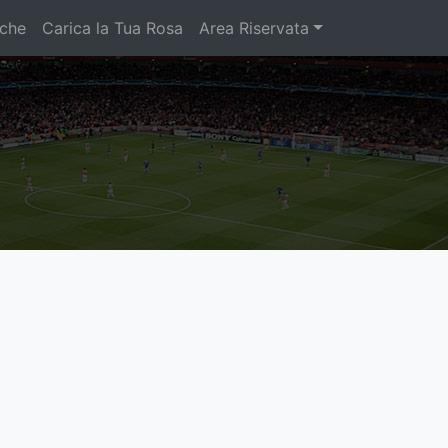
iche
Carica la Tua Rosa
Area Riservata