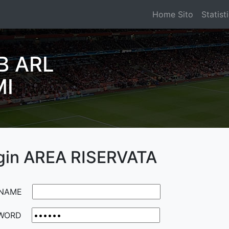
Home Sito
Statist
B ARL
MI
gin AREA RISERVATA
NAME
WORD