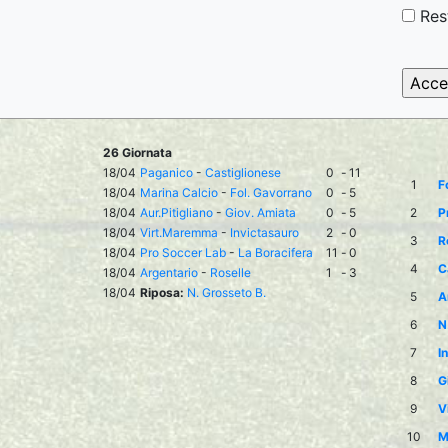
Res
26 Giornata
18/04
Paganico
-
Castiglionese
0
-
11
1
F
18/04
Marina Calcio
-
Fol. Gavorrano
0
-
5
18/04
Aur.Pitigliano
-
Giov. Amiata
0
-
5
2
P
18/04
Virt.Maremma
-
Invictasauro
2
-
0
3
R
18/04
Pro Soccer Lab
-
La Boracifera
11
-
0
4
C
18/04
Argentario
-
Roselle
1
-
3
18/04
Riposa:
N. Grosseto B.
5
A
6
N
7
I
8
G
9
V
10
M