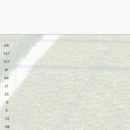
DR
137
107
81
64
21
35
-5
6
-22
-68