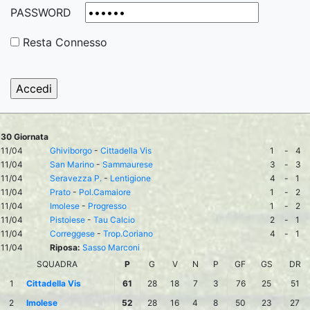
PASSWORD
Resta Connesso
30 Giornata
11/04
Ghiviborgo
-
Cittadella Vis
1
-
4
11/04
San Marino
-
Sammaurese
3
-
3
11/04
Seravezza P.
-
Lentigione
4
-
1
11/04
Prato
-
Pol.Camaiore
1
-
2
11/04
Imolese
-
Progresso
1
-
2
11/04
Pistoiese
-
Tau Calcio
2
-
1
11/04
Correggese
-
Trop.Coriano
4
-
1
11/04
Riposa:
Sasso Marconi
SQUADRA
P
G
V
N
P
GF
GS
DR
1
Cittadella Vis
61
28
18
7
3
76
25
51
2
Imolese
52
28
16
4
8
50
23
27