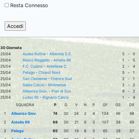
Resta Connesso
30 Giornata
25/04
Audax Rufina
-
Albereta S.S.
5
-
0
25/04
Resco Reggello
-
Antella 99
1
-
5
25/04
F.C. Cubino
-
Antellese C.
2
-
4
25/04
Pelago
-
Chianti Nord
5
-
1
25/04
San Clemente
-
Firenze Sud
2
-
1
25/04
Sales Calcio
-
Molinense
2
-
2
25/04
Alleanza Giov.
-
Pian di Sco
8
-
2
25/04
Ludus 90
-
Rignano Calcio
1
-
4
SQUADRA
P
G
V
N
P
GF
GS
DR
1
Alleanza Giov.
74
30
24
2
4
134
66
68
2
Antella 99
69
30
21
6
3
107
38
69
3
Pelago
65
30
19
8
3
65
28
37