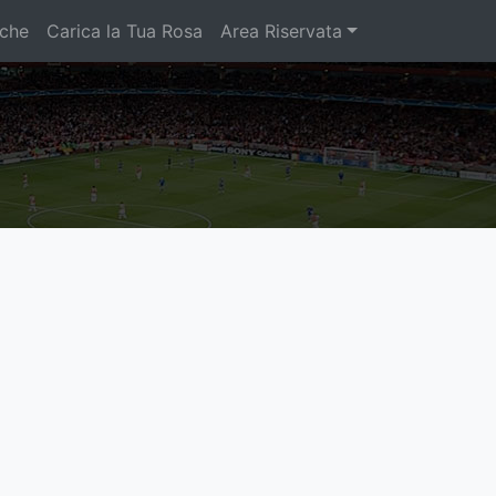
iche
Carica la Tua Rosa
Area Riservata