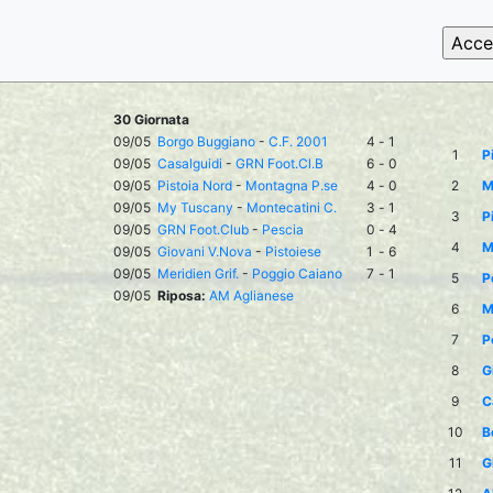
30 Giornata
09/05
Borgo Buggiano
-
C.F. 2001
4
-
1
1
P
09/05
Casalguidi
-
GRN Foot.Cl.B
6
-
0
09/05
Pistoia Nord
-
Montagna P.se
4
-
0
2
M
09/05
My Tuscany
-
Montecatini C.
3
-
1
3
P
09/05
GRN Foot.Club
-
Pescia
0
-
4
4
M
09/05
Giovani V.Nova
-
Pistoiese
1
-
6
09/05
Meridien Grif.
-
Poggio Caiano
7
-
1
5
P
09/05
Riposa:
AM Aglianese
6
M
7
P
8
G
9
C
10
B
11
G