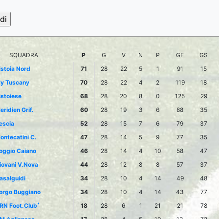
SQUADRA
P
G
V
N
P
GF
GS
istoia Nord
71
28
22
5
1
91
15
y Tuscany
70
28
22
4
2
119
18
istoiese
68
28
20
8
0
125
29
eridien Grif.
60
28
19
3
6
88
35
escia
52
28
15
7
6
79
37
ontecatini C.
47
28
14
5
9
77
35
oggio Caiano
46
28
14
4
10
58
47
iovani V.Nova
44
28
12
8
8
57
37
asalguidi
34
28
10
4
14
49
48
orgo Buggiano
34
28
10
4
14
43
77
*
RN Foot.Club
18
28
6
1
21
21
78