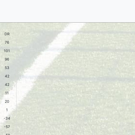
DR
76
101
96
53
42
42
11
20
1
-34
-57