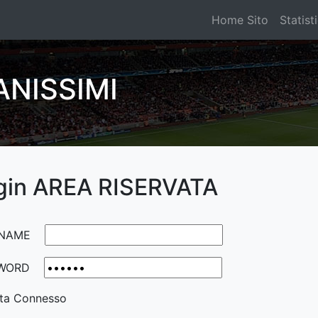
Home Sito
Statist
NISSIMI
gin AREA RISERVATA
NAME
WORD
ta Connesso