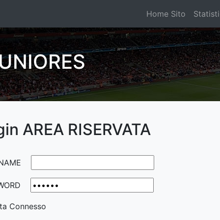
Home Sito
Statist
JUNIORES
gin AREA RISERVATA
NAME
WORD
ta Connesso