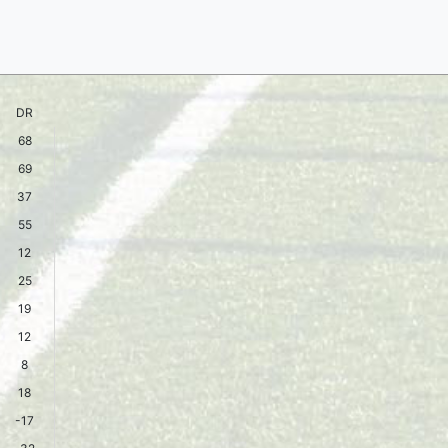
DR
68
69
37
55
12
25
19
12
8
18
-17