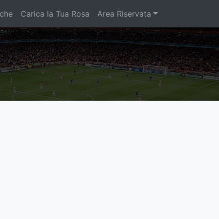
iche
Carica la Tua Rosa
Area Riservata