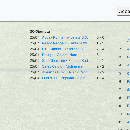
30 Giornata
25/04
Audax Rufina
-
Albereta S.S.
5
-
0
1
A
25/04
Resco Reggello
-
Antella 99
1
-
5
25/04
F.C. Cubino
-
Antellese C.
2
-
4
2
A
25/04
Pelago
-
Chianti Nord
5
-
1
3
P
25/04
San Clemente
-
Firenze Sud
2
-
1
4
A
25/04
Sales Calcio
-
Molinense
2
-
2
25/04
Alleanza Giov.
-
Pian di Sco
8
-
2
5
C
25/04
Ludus 90
-
Rignano Calcio
1
-
4
6
F
7
S
8
P
9
R
10
R
11
A