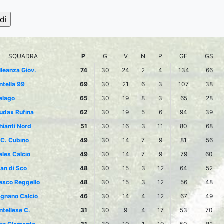
SQUADRA
P
G
V
N
P
GF
GS
lleanza Giov.
74
30
24
2
4
134
66
ntella 99
69
30
21
6
3
107
38
elago
65
30
19
8
3
65
28
udax Rufina
62
30
19
5
6
94
39
hianti Nord
51
30
16
3
11
80
68
.C. Cubino
49
30
14
7
9
81
56
ales Calcio
49
30
14
7
9
79
60
ian di Sco
48
30
15
3
12
64
52
esco Reggello
48
30
15
3
12
56
48
ignano Calcio
46
30
14
4
12
67
49
ntellese C.
31
30
9
4
17
53
70