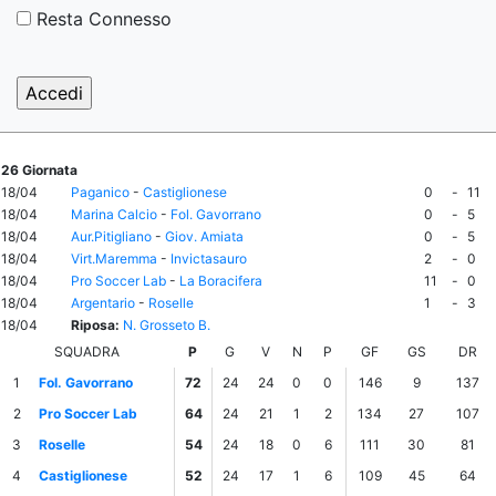
Resta Connesso
26 Giornata
18/04
Paganico
-
Castiglionese
0
-
11
18/04
Marina Calcio
-
Fol. Gavorrano
0
-
5
18/04
Aur.Pitigliano
-
Giov. Amiata
0
-
5
18/04
Virt.Maremma
-
Invictasauro
2
-
0
18/04
Pro Soccer Lab
-
La Boracifera
11
-
0
18/04
Argentario
-
Roselle
1
-
3
18/04
Riposa:
N. Grosseto B.
SQUADRA
P
G
V
N
P
GF
GS
DR
1
Fol. Gavorrano
72
24
24
0
0
146
9
137
2
Pro Soccer Lab
64
24
21
1
2
134
27
107
3
Roselle
54
24
18
0
6
111
30
81
4
Castiglionese
52
24
17
1
6
109
45
64