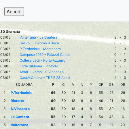
30 Giornata
03/05
Volterrana
-
La Cantera
3
-
3
03/05
Salivoli
-
Livorno 9 Boca
0
-
1
03/05
P.Terricciola
-
Montenero
2
-
3
03/05
Campese 1969
-
Palazzi Calcio
0
-
1
03/05
Collesalvetti
-
Porto Azzurro
5
-
0
03/05
Forte Bibbona
-
Riotorto
1
-
1
03/05
Acad. Livorno
-
S.Vincenzo
3
-
3
03/05
Cast.V.Cecina
-
TRE E 23 Acad.
4
-
0
SQUADRA
P
G
V
N
P
GF
GS
DR
1
P.Terricciola
66
30
21
3
6
55
26
29
2
Riotorto
60
30
18
6
6
49
21
28
3
S.Vincenzo
58
30
18
4
8
55
39
16
4
La Cantera
55
30
17
4
9
54
48
6
5
Volterrana
53
30
15
8
7
51
31
20