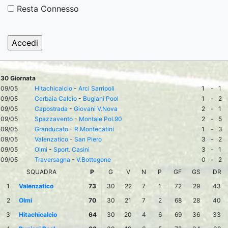
Resta Connesso
30 Giornata
09/05
Hitachicalcio
-
Arci Sarripoli
1
-
1
09/05
Cerbaia Calcio
-
Bugiani Pool
1
-
2
09/05
Capostrada
-
Giovani V.Nova
2
-
1
09/05
Spazzavento
-
Montale Pol.90
2
-
5
09/05
Granducato
-
R.Montecatini
1
-
3
09/05
Valenzatico
-
San Piero
3
-
2
09/05
Olmi
-
Sport. Casini
3
-
1
09/05
Traversagna
-
V.Bottegone
0
-
2
SQUADRA
P
G
V
N
P
GF
GS
DR
1
Valenzatico
73
30
22
7
1
72
29
43
2
Olmi
70
30
21
7
2
68
28
40
3
Hitachicalcio
64
30
20
4
6
69
36
33