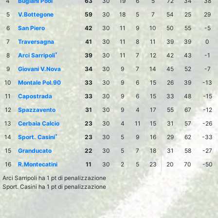
4
Bugiani Pool
63
30
19
6
5
72
34
38
5
V.Bottegone
59
30
18
5
7
54
25
29
6
San Piero
42
30
11
9
10
50
55
-5
7
Traversagna
41
30
11
8
11
39
39
0
*
8
Arci Sarripoli
39
30
11
7
12
42
43
-1
9
Giovani V.Nova
34
30
9
7
14
45
52
-7
10
Montale Pol.90
33
30
9
6
15
26
39
-13
11
Capostrada
33
30
9
6
15
33
48
-15
12
Spazzavento
31
30
9
4
17
55
67
-12
13
Cerbaia Calcio
23
30
4
11
15
31
57
-26
*
14
Sport. Casini
23
30
5
9
16
29
62
-33
15
Granducato
22
30
5
7
18
31
58
-27
16
R.Montecatini
11
30
2
5
23
20
70
-50
Arci Sarripoli ha 1 pt di penalizzazione
Sport. Casini ha 1 pt di penalizzazione