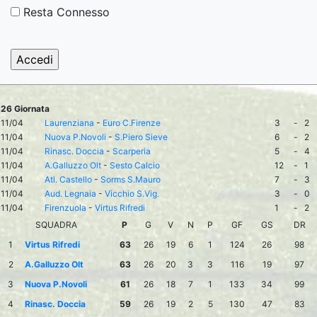
Resta Connesso
26 Giornata
11/04
Laurenziana
-
Euro C.Firenze
3
-
2
11/04
Nuova P.Novoli
-
S.Piero Sieve
6
-
2
11/04
Rinasc. Doccia
-
Scarperia
5
-
4
11/04
A.Galluzzo Olt
-
Sesto Calcio
12
-
1
11/04
Atl. Castello
-
Sorms S.Mauro
7
-
3
11/04
Aud. Legnaia
-
Vicchio S.Vig.
3
-
0
11/04
Firenzuola
-
Virtus Rifredi
1
-
2
SQUADRA
P
G
V
N
P
GF
GS
DR
1
Virtus Rifredi
63
26
19
6
1
124
26
98
2
A.Galluzzo Olt
63
26
20
3
3
116
19
97
3
Nuova P.Novoli
61
26
18
7
1
133
34
99
4
Rinasc. Doccia
59
26
19
2
5
130
47
83