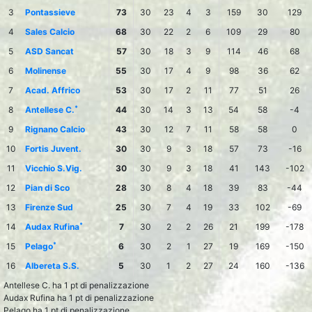
3
Pontassieve
73
30
23
4
3
159
30
129
4
Sales Calcio
68
30
22
2
6
109
29
80
5
ASD Sancat
57
30
18
3
9
114
46
68
6
Molinense
55
30
17
4
9
98
36
62
7
Acad. Affrico
53
30
17
2
11
77
51
26
*
8
Antellese C.
44
30
14
3
13
54
58
-4
9
Rignano Calcio
43
30
12
7
11
58
58
0
10
Fortis Juvent.
30
30
9
3
18
57
73
-16
11
Vicchio S.Vig.
30
30
9
3
18
41
143
-102
12
Pian di Sco
28
30
8
4
18
39
83
-44
13
Firenze Sud
25
30
7
4
19
33
102
-69
*
14
Audax Rufina
7
30
2
2
26
21
199
-178
*
15
Pelago
6
30
2
1
27
19
169
-150
16
Albereta S.S.
5
30
1
2
27
24
160
-136
Antellese C. ha 1 pt di penalizzazione
Audax Rufina ha 1 pt di penalizzazione
Pelago ha 1 pt di penalizzazione