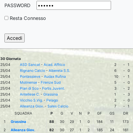
PASSWORD
Resta Connesso
30 Giornata
25/04
ASD Sancat
-
Acad. Affrico
2
-
1
25/04
Rignano Calcio
-
Albereta S.S.
6
-
0
25/04
Pontassieve
-
Audax Rufina
10
-
1
25/04
Molinense
-
Firenze Sud
5
-
0
25/04
Pian di Sco
-
Fortis Juvent.
3
-
2
25/04
Antellese C.
-
Grassina
1
-
3
25/04
Vicchio S.Vig.
-
Pelago
2
-
0
25/04
Alleanza Giov.
-
Sales Calcio
7
-
1
SQUADRA
P
G
V
N
P
GF
GS
DR
1
Grassina
88
30
29
1
0
184
11
173
2
Alleanza Giov.
82
30
27
1
2
185
24
161