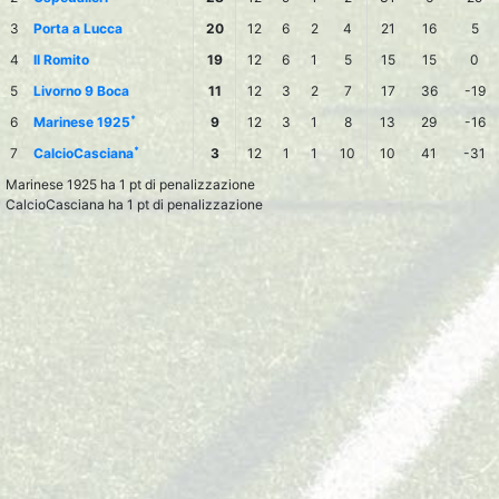
3
Porta a Lucca
20
12
6
2
4
21
16
5
4
Il Romito
19
12
6
1
5
15
15
0
5
Livorno 9 Boca
11
12
3
2
7
17
36
-19
*
6
Marinese 1925
9
12
3
1
8
13
29
-16
*
7
CalcioCasciana
3
12
1
1
10
10
41
-31
Marinese 1925 ha 1 pt di penalizzazione
CalcioCasciana ha 1 pt di penalizzazione