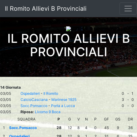
Il Romito Allievi B Provinciali
IL ROMITO ALLIEVI B
PROVINCIALI
14 Giornata
03/05
Ospedalieri
-
Il Romito
0
-
1
03/05
CalcioCasciana
-
Marinese 1925
3
-
0
03/05
Socc.Ponsacco
-
Porta a Lucca
0
-
0
03/05
Riposa:
Livorno 9 Boca
SQUADRA
P
G
V
N
P
GF
GS
DR
1
Socc.Ponsacco
28
12
8
4
0
45
9
36
2
Ospedalieri
28
12
9
1
2
31
6
25