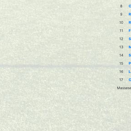
8
C
9
R
10
R
11
F
12
S
13
M
14
S
15
P
16
L
17
C
Massese 