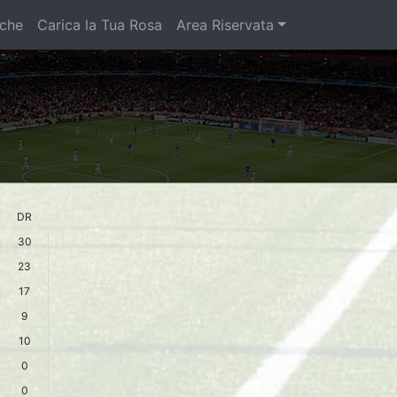
iche
Carica la Tua Rosa
Area Riservata
DR
30
23
17
9
10
0
0