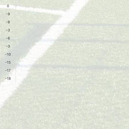
0
-9
-8
-3
-6
-3
-10
-15
-17
-18