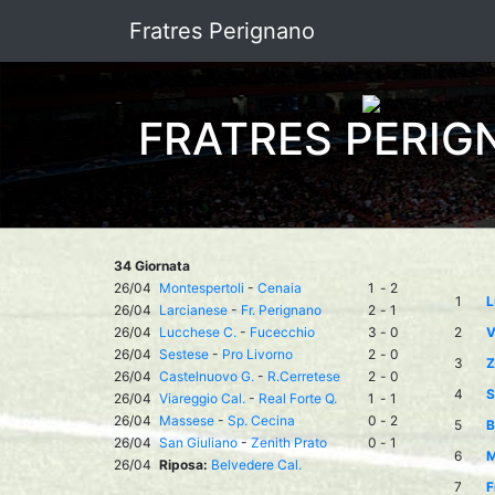
Fratres Perignano
FRATRES PERIG
34 Giornata
26/04
Montespertoli
-
Cenaia
1
-
2
1
L
26/04
Larcianese
-
Fr. Perignano
2
-
1
26/04
Lucchese C.
-
Fucecchio
3
-
0
2
V
26/04
Sestese
-
Pro Livorno
2
-
0
3
Z
26/04
Castelnuovo G.
-
R.Cerretese
2
-
0
4
S
26/04
Viareggio Cal.
-
Real Forte Q.
1
-
1
26/04
Massese
-
Sp. Cecina
0
-
2
5
B
26/04
San Giuliano
-
Zenith Prato
0
-
1
6
M
26/04
Riposa:
Belvedere Cal.
7
F