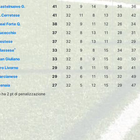
astelnuovo G.
41
32
9
14
9
36
36
.Cerretese
41
32
11
8
13
33
42
eal Forte Q.
38
32
9
11
12
26
34
ucecchio
37
32
8
13
11
28
31
estese
37
32
8
13
11
23
29
*
assese
33
32
9
8
15
34
37
an Giuliano
33
32
8
9
15
40
50
ro Livorno
29
32
6
11
15
26
41
arcianese
29
32
6
11
15
32
49
enaia
27
32
5
12
15
29
47
ha 2 pt di penalizzazione