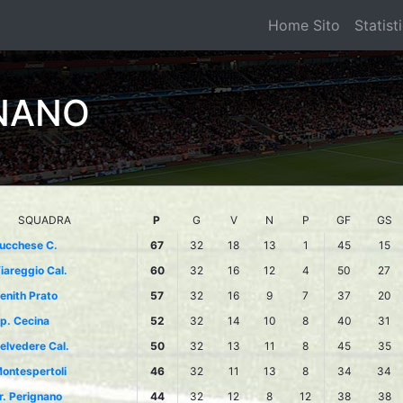
Home Sito
Statist
NANO
SQUADRA
P
G
V
N
P
GF
GS
ucchese C.
67
32
18
13
1
45
15
iareggio Cal.
60
32
16
12
4
50
27
enith Prato
57
32
16
9
7
37
20
p. Cecina
52
32
14
10
8
40
31
elvedere Cal.
50
32
13
11
8
45
35
ontespertoli
46
32
11
13
8
34
34
r. Perignano
44
32
12
8
12
38
38