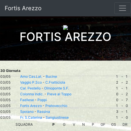
Fortis Arezzo
FORTIS AREZZO
30 Giornata
03/05
Arno Cas.Lat.
-
Bucine
1
-
1
03/05
Vaggio P.Sco
-
C.Fratticiola
2
-
2
03/05
Cal. Pestello
-
Olmoponte S.F.
1
-
1
03/05
Colonna Indic.
-
Pieve al Toppo
0
-
2
03/05
Faellese
-
Poppi
0
-
7
03/05
Fortis Arezzo
-
Pratovecchio
1
-
0
03/05
Spoiano
-
Rassina
3
-
1
03/05
Fr. S.Caterina
-
Sangiustinese
1
-
0
SQUADRA
P
G
V
N
P
GF
GS
DR