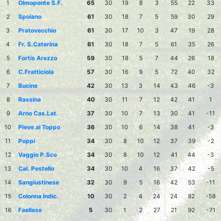
1
Olmoponte S.F.
65
30
19
8
3
55
22
33
2
Spoiano
61
30
18
7
5
59
30
29
3
Pratovecchio
61
30
17
10
3
47
19
28
4
Fr. S.Caterina
61
30
18
7
5
61
35
26
5
Fortis Arezzo
59
30
18
5
7
44
26
18
6
C.Fratticiola
57
30
16
9
5
72
40
32
7
Bucine
42
30
13
3
14
43
46
-3
8
Rassina
40
30
11
7
12
42
41
1
9
Arno Cas.Lat.
37
30
10
7
13
30
41
-11
10
Pieve al Toppo
36
30
10
6
14
38
41
-3
11
Poppi
34
30
8
10
12
37
39
-2
12
Vaggio P.Sco
34
30
8
10
12
41
44
-3
13
Cal. Pestello
34
30
10
4
16
37
42
-5
14
Sangiustinese
32
30
9
5
16
42
53
-11
15
Colonna Indic.
10
30
2
4
24
24
82
-58
16
Faellese
5
30
1
2
27
21
92
-71