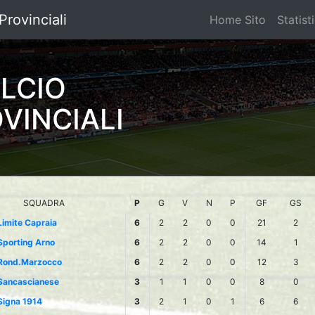
Provinciali
Home Sito
Statist
ALCIO
VINCIALI
SQUADRA
P
G
V
N
P
GF
GS
Limite Capraia
6
2
2
0
0
21
2
Sporting Arno
6
2
2
0
0
14
1
Rond.Marzocco
6
2
2
0
0
12
3
Sancascianese
3
1
1
0
0
8
0
Signa 1914
3
2
1
0
1
6
6