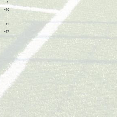
-1
-10
-8
-13
-17