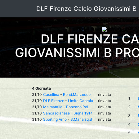
DLF Firenze Calcio Giovanissimi B 
DLF FIRENZE C
GIOVANISSIMI B PRO
4 Giornata
31/10
Casellina
-
Rond.Marzocco
rinviata
1
31/10
DLF Firenze
-
Limite Capraia
rinviata
31/10
Malmantile
-
Ponzano Pol.
rinviata
2
31/10
Sancascianese
-
Signa 1914
rinviata
3
31/10
Sporting Arno
-
S.Maria sq.B
rinviata
4
5