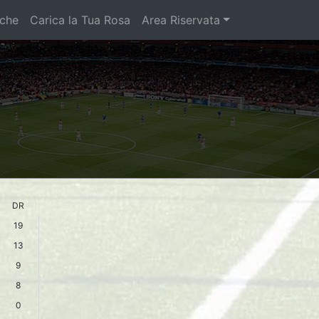
iche
Carica la Tua Rosa
Area Riservata
DR
19
13
9
8
0