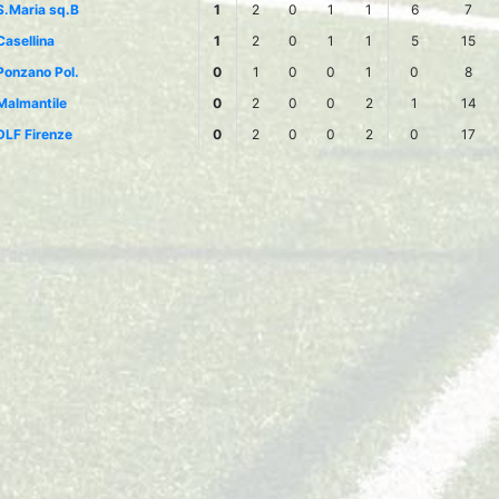
S.Maria sq.B
1
2
0
1
1
6
7
Casellina
1
2
0
1
1
5
15
Ponzano Pol.
0
1
0
0
1
0
8
Malmantile
0
2
0
0
2
1
14
DLF Firenze
0
2
0
0
2
0
17