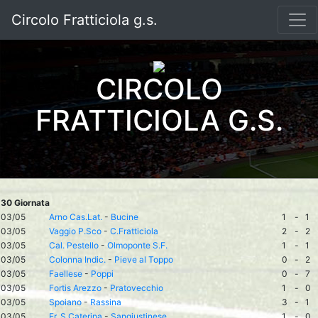
Circolo Fratticiola g.s.
CIRCOLO
FRATTICIOLA G.S.
30 Giornata
03/05
Arno Cas.Lat.
-
Bucine
1
-
1
03/05
Vaggio P.Sco
-
C.Fratticiola
2
-
2
03/05
Cal. Pestello
-
Olmoponte S.F.
1
-
1
03/05
Colonna Indic.
-
Pieve al Toppo
0
-
2
03/05
Faellese
-
Poppi
0
-
7
03/05
Fortis Arezzo
-
Pratovecchio
1
-
0
03/05
Spoiano
-
Rassina
3
-
1
03/05
Fr. S.Caterina
-
Sangiustinese
1
-
0