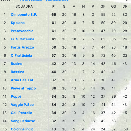
SQUADRA
P
G
V
N
P
GF
GS
DR
1
Olmoponte S.F.
65
30
19
8
3
55
22
33
2
Spoiano
61
30
18
7
5
59
30
29
3
Pratovecchio
61
30
17
10
3
47
19
28
4
Fr. S.Caterina
61
30
18
7
5
61
35
26
5
Fortis Arezzo
59
30
18
5
7
44
26
18
6
C.Fratticiola
57
30
16
9
5
72
40
32
7
Bucine
42
30
13
3
14
43
46
-3
8
Rassina
40
30
11
7
12
42
41
1
9
Arno Cas.Lat.
37
30
10
7
13
30
41
-11
10
Pieve al Toppo
36
30
10
6
14
38
41
-3
11
Poppi
34
30
8
10
12
37
39
-2
12
Vaggio P.Sco
34
30
8
10
12
41
44
-3
13
Cal. Pestello
34
30
10
4
16
37
42
-5
14
Sangiustinese
32
30
9
5
16
42
53
-11
15
Colonna Indic.
10
30
2
4
24
24
82
-58