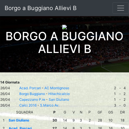
Borgo a Buggiano Allievi B
BORGO A BUGGIANO
ALLIEVI B
14 Giornata
26/04
Acad. Porcari
-
AC Montignoso
2
-
4
26/04
Borgo Buggiano
-
Hitachicalcio
1
-
2
26/04
Capezzano P.re
-
San Giuliano
1
-
2
26/04
Calci 2016
-
S.Marco Av.
3
-
0
SQUADRA
P
G
V
N
P
GF
GS
DR
1
San Giuliano
30
14
9
3
2
28
10
18
2
Acad. Porcari
27
14
8
3
3
26
16
10