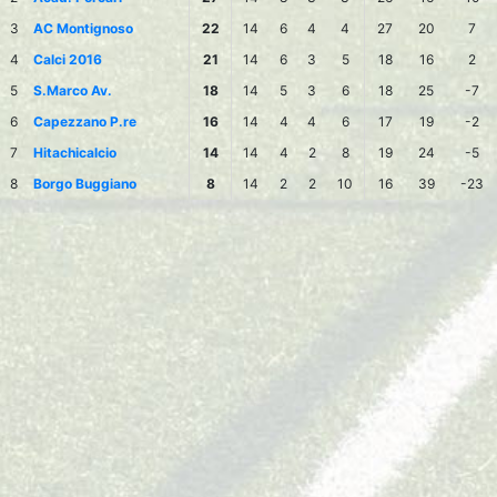
3
AC Montignoso
22
14
6
4
4
27
20
7
4
Calci 2016
21
14
6
3
5
18
16
2
5
S.Marco Av.
18
14
5
3
6
18
25
-7
6
Capezzano P.re
16
14
4
4
6
17
19
-2
7
Hitachicalcio
14
14
4
2
8
19
24
-5
8
Borgo Buggiano
8
14
2
2
10
16
39
-23