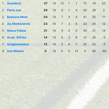
1
Scandicci
37
14
12
1
1
72
19
53
2
Floria ssd
28
14
9
1
4
30
28
2
3
Badesse Mont.
24
14
7
3
4
41
30
11
4
Aq.Montevarchi
23
14
7
2
5
42
30
12
5
Nuova Foiano
21
14
6
3
5
35
21
14
6
Acad. Affrico
14
14
4
2
8
21
26
-5
7
Sangiovannese
13
14
3
4
7
25
30
-5
8
San Miniato
0
14
0
0
14
4
86
-82