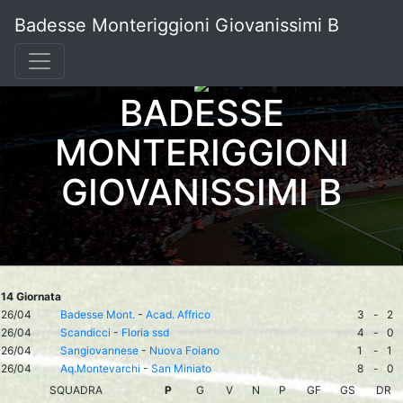
Badesse Monteriggioni Giovanissimi B
BADESSE
MONTERIGGIONI
GIOVANISSIMI B
14 Giornata
26/04
Badesse Mont.
-
Acad. Affrico
3
-
2
26/04
Scandicci
-
Floria ssd
4
-
0
26/04
Sangiovannese
-
Nuova Foiano
1
-
1
26/04
Aq.Montevarchi
-
San Miniato
8
-
0
SQUADRA
P
G
V
N
P
GF
GS
DR