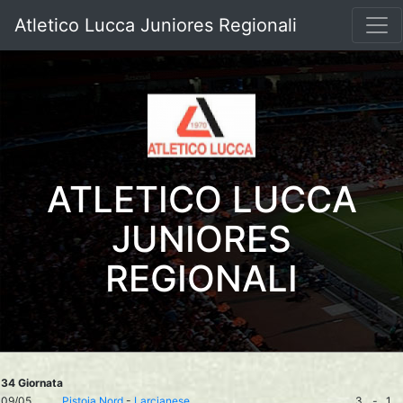
Atletico Lucca Juniores Regionali
ATLETICO LUCCA
JUNIORES
REGIONALI
34 Giornata
09/05
Pistoia Nord
-
Larcianese
3
-
1