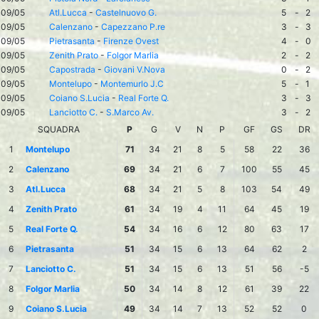
09/05
Atl.Lucca
-
Castelnuovo G.
5
-
2
09/05
Calenzano
-
Capezzano P.re
3
-
3
09/05
Pietrasanta
-
Firenze Ovest
4
-
0
09/05
Zenith Prato
-
Folgor Marlia
2
-
2
09/05
Capostrada
-
Giovani V.Nova
0
-
2
09/05
Montelupo
-
Montemurlo J.C
5
-
1
09/05
Coiano S.Lucia
-
Real Forte Q.
3
-
3
09/05
Lanciotto C.
-
S.Marco Av.
3
-
2
SQUADRA
P
G
V
N
P
GF
GS
DR
1
Montelupo
71
34
21
8
5
58
22
36
2
Calenzano
69
34
21
6
7
100
55
45
3
Atl.Lucca
68
34
21
5
8
103
54
49
4
Zenith Prato
61
34
19
4
11
64
45
19
5
Real Forte Q.
54
34
16
6
12
80
63
17
6
Pietrasanta
51
34
15
6
13
64
62
2
7
Lanciotto C.
51
34
15
6
13
51
56
-5
8
Folgor Marlia
50
34
14
8
12
61
39
22
9
Coiano S.Lucia
49
34
14
7
13
52
52
0