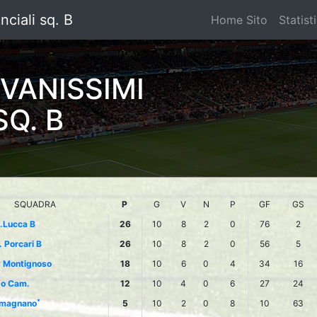
nciali sq. B
Home Sito
Statist
VANISSIMI
SQ. B
SQUADRA
P
G
V
N
P
GF
GS
l.Lucca B
26
10
8
2
0
76
2
. Porcari B
26
10
8
2
0
56
5
 Montignoso
18
10
6
0
4
34
16
do Cam.
12
10
4
0
6
27
24
*
magnano
5
10
2
0
8
10
63