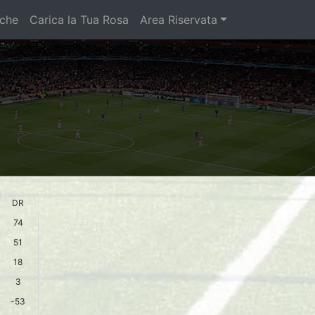
iche
Carica la Tua Rosa
Area Riservata
DR
74
51
18
3
-53