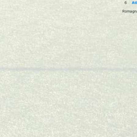
6
Atl
Romagnan