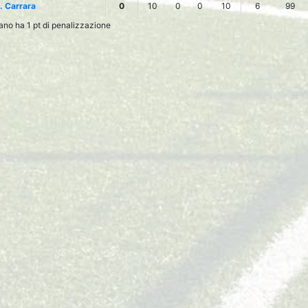
. Carrara
0
10
0
0
10
6
99
o ha 1 pt di penalizzazione