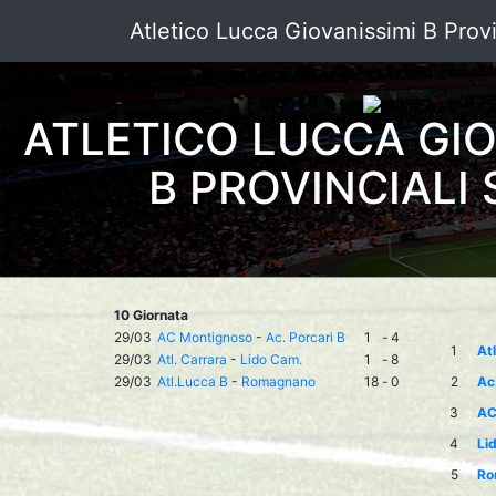
Atletico Lucca Giovanissimi B Provi
ATLETICO LUCCA GIO
B PROVINCIALI 
10 Giornata
29/03
AC Montignoso
-
Ac. Porcari B
1
-
4
1
At
29/03
Atl. Carrara
-
Lido Cam.
1
-
8
29/03
Atl.Lucca B
-
Romagnano
18
-
0
2
Ac
3
AC
4
Li
5
Ro