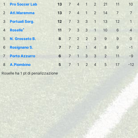
1
Pro Soccer Lab
13
7
4
1
2
21
11
10
2
Atl.Maremma
13
7
4
1
2
14
7
7
3
Portuali Sorg.
12
7
3
3
1
13
12
1
*
4
Roselle
11
7
3
3
1
10
6
4
5
N. Grosseto B.
8
7
2
2
3
9
9
0
6
Rosignano S.
7
7
2
1
4
8
9
-1
7
Porto Azzurro
6
7
1
3
3
2
11
-9
8
A.Piombino
5
7
1
2
4
5
17
-12
Roselle ha 1 pt di penalizzazione