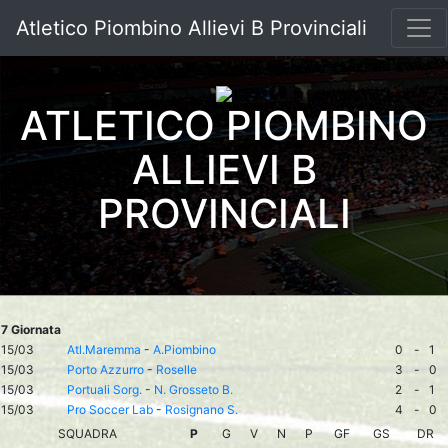
Atletico Piombino Allievi B Provinciali
ATLETICO PIOMBINO
ALLIEVI B
PROVINCIALI
7 Giornata
15/03
Atl.Maremma
-
A.Piombino
0
-
1
15/03
Porto Azzurro
-
Roselle
3
-
0
15/03
Portuali Sorg.
-
N. Grosseto B.
2
-
1
15/03
Pro Soccer Lab
-
Rosignano S.
4
-
0
SQUADRA
P
G
V
N
P
GF
GS
DR