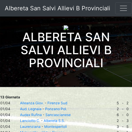
Albereta San Salvi Allievi B Provinciali
ALBERETA SAN
SALVI ALLIEVI B
PROVINCIALI
13 Giornata
01/04
Alleanza Giov.
-
Firenze Sud
5
-
2
01/04
Aud. Legnaia
-
Ponzano Pol.
2
-
0
01/04
Audax Rufina
-
Sancascianese
6
-
0
01/04
Lanciotto C.
-
Albereta S.S.
2
-
3
01/04
Laurenziana
-
Montespertoli
3
-
5