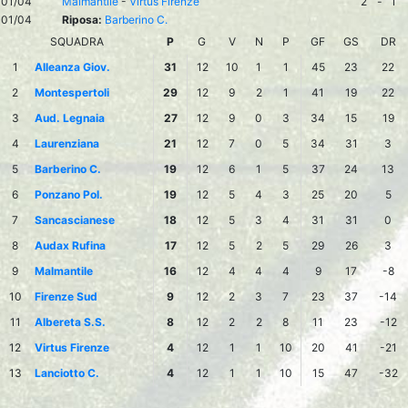
01/04
Malmantile
-
Virtus Firenze
2
-
1
01/04
Riposa:
Barberino C.
SQUADRA
P
G
V
N
P
GF
GS
DR
1
Alleanza Giov.
31
12
10
1
1
45
23
22
2
Montespertoli
29
12
9
2
1
41
19
22
3
Aud. Legnaia
27
12
9
0
3
34
15
19
4
Laurenziana
21
12
7
0
5
34
31
3
5
Barberino C.
19
12
6
1
5
37
24
13
6
Ponzano Pol.
19
12
5
4
3
25
20
5
7
Sancascianese
18
12
5
3
4
31
31
0
8
Audax Rufina
17
12
5
2
5
29
26
3
9
Malmantile
16
12
4
4
4
9
17
-8
10
Firenze Sud
9
12
2
3
7
23
37
-14
11
Albereta S.S.
8
12
2
2
8
11
23
-12
12
Virtus Firenze
4
12
1
1
10
20
41
-21
13
Lanciotto C.
4
12
1
1
10
15
47
-32