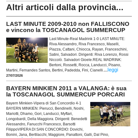
Altri articoli dalla provincia...
LAST MINUTE 2009-2010 non FALLISCONO
e vincono la TOSCANAGOL SUMMERCUP
Last Minute-Real Madrink 1-0 LAST MINUTE:
Riva Alessandro, Riva Francesco, Maselli,
Piazza, Cattani, Chiocca, Rayan, Franceschini,
Satini, Salvadori. Dirigenti: Riva Lorenzo, Rossi
Niccolò. Salvadori Gioele.REAL MADRINK:
Bertoni, Rossetti, Rocca, Landucci, Pisano,
...
leggi
Martini, Fernandes Santos, Bertini, Padedda, Fini, Cianelli.
27/07/2026
BAYERN MINKIEN 2011 a VALANGA: è sua
la TOSCANAGOL SUMMERCUP PORCARI
Bayern Minkien-Vipera di San Concordio 4-1
BAYERN MINKIEN: Pierucci, Bendinelli, Noshi,
Mariotti, Dhamo, Gori, Landucci, Myftari,
Longobardi, Della Maggiora. Dirigenti: Benedetti
Alessandro, Fanucchi Francesco, Barsotti
FilippoVIPERA DI SAN CONCORDIO: Dovichi,
Bonini, Jana, Bertilacchi, Maggiore, Panattoni, Galli, Dal Pino,