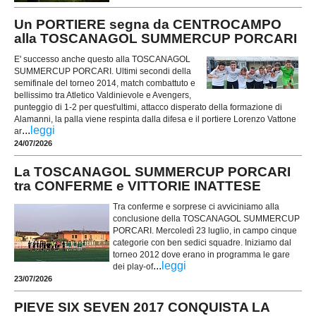
Un PORTIERE segna da CENTROCAMPO
alla TOSCANAGOL SUMMERCUP PORCARI
E' successo anche questo alla TOSCANAGOL
SUMMERCUP PORCARI. Ultimi secondi della
semifinale del torneo 2014, match combattuto e
bellissimo tra Atletico Valdinievole e Avengers,
punteggio di 1-2 per quest'ultimi, attacco disperato della formazione di
Alamanni, la palla viene respinta dalla difesa e il portiere Lorenzo Vattone
...
leggi
ar
24/07/2026
La TOSCANAGOL SUMMERCUP PORCARI
tra CONFERME e VITTORIE INATTESE
Tra conferme e sorprese ci avviciniamo alla
conclusione della TOSCANAGOL SUMMERCUP
PORCARI. Mercoledì 23 luglio, in campo cinque
categorie con ben sedici squadre. Iniziamo dal
torneo 2012 dove erano in programma le gare
...
leggi
dei play-of
23/07/2026
PIEVE SIX SEVEN 2017 CONQUISTA LA