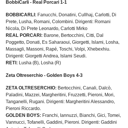
BobbiCarli - Real Porcari 1-1
BOBBICARLI:
Fanucchi, Donatini, Cullhaj, Carlotti, Di
Prete, Lusha, Romani, Colombini. Dirigenti: Romani
Nicola, Di Prete Leonardo, Carlotti Mirko
REAL PORCARI:
Barone, Bertocchini, Citti, Dal
Poggetto, Donati, Es Saharaoui, Giorgetti, Islami, Losha,
Massagli, Massoni, Rapé, Toschi, Volpi, Xhebexhiu.
Dirigenti: Giorgetti Andrea, Islami Seudi.
RETI:
Lusha (B), Losha (R)
Zeta Oltreserchio - Golden Boys 4-3
ZETA OLTRESERCHIO:
Bertocchini, Canali, Dalcò,
Paladini, Mazzei, Margheritini, Fruzzetti, Pieroni, Mori,
Tanganelli, Rugani. Dirigenti: Margheritini Alessandro,
Pieroni Riccardo.
GOLDEN BOYS:
Franchi, Iannuzzi, Bianchi, Gici, Tomei,
Vannucci, Tofanelli, Gaddini, Pieroni. Dirigenti: Gaddini