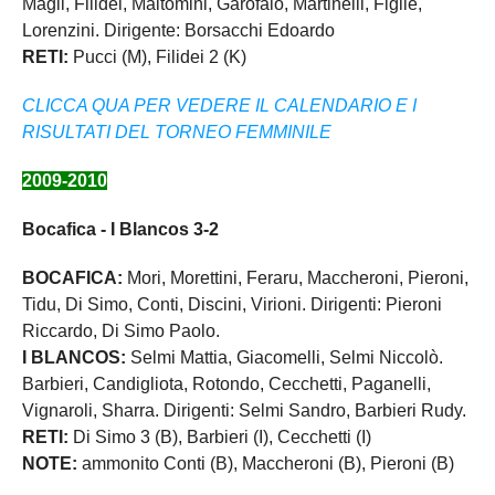
Magli, Filidei, Maltomini, Garofalo, Martinelli, Figlie,
Lorenzini. Dirigente: Borsacchi Edoardo
RETI:
Pucci (M), Filidei 2 (K)
CLICCA QUA PER VEDERE IL CALENDARIO E I
RISULTATI DEL TORNEO FEMMINILE
2009-2010
Bocafica - I Blancos 3-2
BOCAFICA
:
Mori, Morettini, Feraru, Maccheroni, Pieroni,
Tidu, Di Simo, Conti, Discini, Virioni. Dirigenti: Pieroni
Riccardo, Di Simo Paolo.
I BLANCOS:
Selmi Mattia, Giacomelli, Selmi Niccolò.
Barbieri, Candigliota, Rotondo, Cecchetti, Paganelli,
Vignaroli, Sharra. Dirigenti: Selmi Sandro, Barbieri Rudy.
RETI:
Di Simo 3 (B), Barbieri (I), Cecchetti (I)
NOTE:
ammonito Conti (B), Maccheroni (B), Pieroni (B)