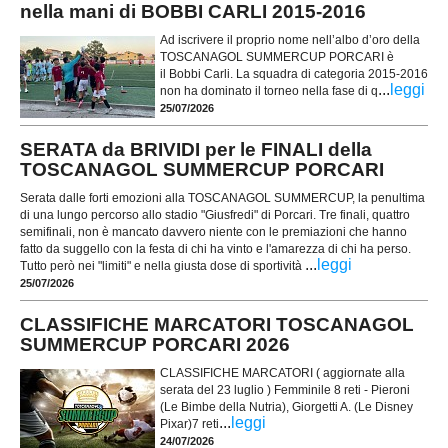
nella mani di BOBBI CARLI 2015-2016
Ad iscrivere il proprio nome nell’albo d’oro della
TOSCANAGOL SUMMERCUP PORCARI è
il Bobbi Carli. La squadra di categoria 2015-2016
...
leggi
non ha dominato il torneo nella fase di q
25/07/2026
SERATA da BRIVIDI per le FINALI della
TOSCANAGOL SUMMERCUP PORCARI
Serata dalle forti emozioni alla TOSCANAGOL SUMMERCUP, la penultima
di una lungo percorso allo stadio "Giusfredi" di Porcari. Tre finali, quattro
semifinali, non è mancato davvero niente con le premiazioni che hanno
fatto da suggello con la festa di chi ha vinto e l'amarezza di chi ha perso.
...
leggi
Tutto però nei "limiti" e nella giusta dose di sportività
25/07/2026
CLASSIFICHE MARCATORI TOSCANAGOL
SUMMERCUP PORCARI 2026
CLASSIFICHE MARCATORI ( aggiornate alla
serata del 23 luglio ) Femminile 8 reti - Pieroni
(Le Bimbe della Nutria), Giorgetti A. (Le Disney
...
leggi
Pixar)7 reti
24/07/2026