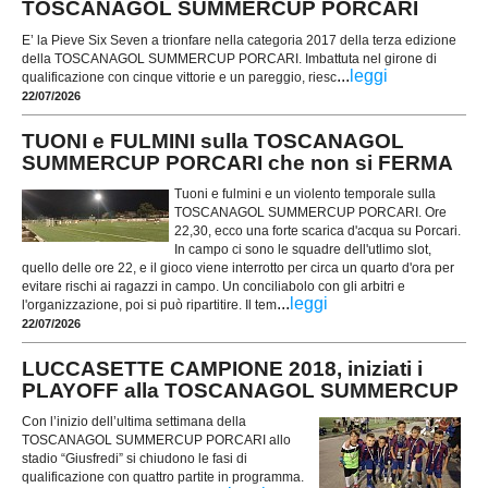
TOSCANAGOL SUMMERCUP PORCARI
E’ la Pieve Six Seven a trionfare nella categoria 2017 della terza edizione
della TOSCANAGOL SUMMERCUP PORCARI. Imbattuta nel girone di
...
leggi
qualificazione con cinque vittorie e un pareggio, riesc
22/07/2026
TUONI e FULMINI sulla TOSCANAGOL
SUMMERCUP PORCARI che non si FERMA
Tuoni e fulmini e un violento temporale sulla
TOSCANAGOL SUMMERCUP PORCARI. Ore
22,30, ecco una forte scarica d'acqua su Porcari.
In campo ci sono le squadre dell'utlimo slot,
quello delle ore 22, e il gioco viene interrotto per circa un quarto d'ora per
evitare rischi ai ragazzi in campo. Un conciliabolo con gli arbitri e
...
leggi
l'organizzazione, poi si può ripartitire. Il tem
22/07/2026
LUCCASETTE CAMPIONE 2018, iniziati i
PLAYOFF alla TOSCANAGOL SUMMERCUP
Con l’inizio dell’ultima settimana della
TOSCANAGOL SUMMERCUP PORCARI allo
stadio “Giusfredi” si chiudono le fasi di
qualificazione con quattro partite in programma.