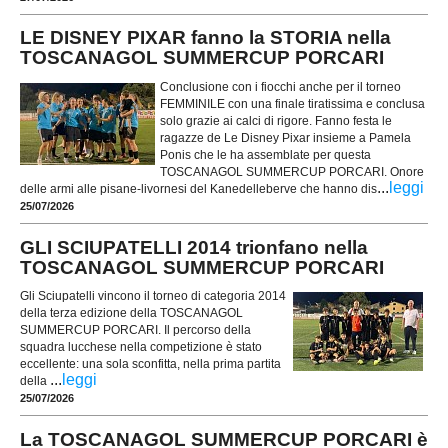
LE DISNEY PIXAR fanno la STORIA nella
TOSCANAGOL SUMMERCUP PORCARI
Conclusione con i fiocchi anche per il torneo
FEMMINILE con una finale tiratissima e conclusa
solo grazie ai calci di rigore. Fanno festa le
ragazze de Le Disney Pixar insieme a Pamela
Ponis che le ha assemblate per questa
TOSCANAGOL SUMMERCUP PORCARI. Onore
...
leggi
delle armi alle pisane-livornesi del Kanedelleberve che hanno dis
25/07/2026
GLI SCIUPATELLI 2014 trionfano nella
TOSCANAGOL SUMMERCUP PORCARI
Gli Sciupatelli vincono il torneo di categoria 2014
della terza edizione della TOSCANAGOL
SUMMERCUP PORCARI. Il percorso della
squadra lucchese nella competizione è stato
eccellente: una sola sconfitta, nella prima partita
...
leggi
della
25/07/2026
La TOSCANAGOL SUMMERCUP PORCARI è