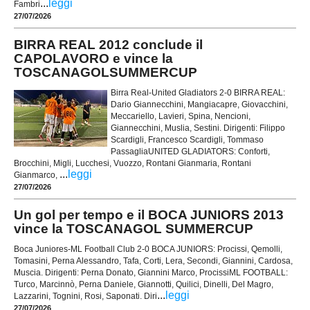
...
leggi
Fambri
27/07/2026
BIRRA REAL 2012 conclude il
CAPOLAVORO e vince la
TOSCANAGOLSUMMERCUP
Birra Real-United Gladiators 2-0 BIRRA REAL:
Dario Giannecchini, Mangiacapre, Giovacchini,
Meccariello, Lavieri, Spina, Nencioni,
Giannecchini, Muslia, Sestini. Dirigenti: Filippo
Scardigli, Francesco Scardigli, Tommaso
PassagliaUNITED GLADIATORS: Conforti,
Brocchini, Migli, Lucchesi, Vuozzo, Rontani Gianmaria, Rontani
...
leggi
Gianmarco,
27/07/2026
Un gol per tempo e il BOCA JUNIORS 2013
vince la TOSCANAGOL SUMMERCUP
Boca Juniores-ML Football Club 2-0 BOCA JUNIORS: Procissi, Qemolli,
Tomasini, Perna Alessandro, Tafa, Corti, Lera, Secondi, Giannini, Cardosa,
Muscia. Dirigenti: Perna Donato, Giannini Marco, ProcissiML FOOTBALL:
Turco, Marcinnò, Perna Daniele, Giannotti, Quilici, Dinelli, Del Magro,
...
leggi
Lazzarini, Tognini, Rosi, Saponati. Diri
27/07/2026