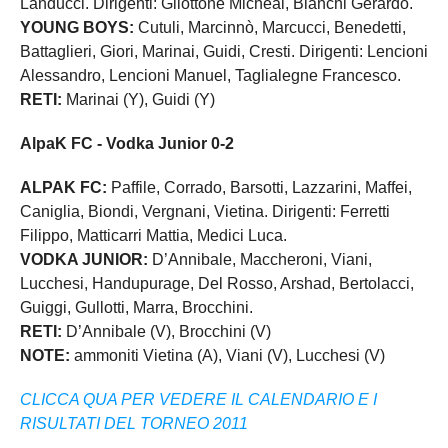
Landucci. Dirigenti: Gliottone Micheal, Bianchi Gerardo.
YOUNG BOYS:
Cutuli, Marcinnò, Marcucci, Benedetti,
Battaglieri, Giori, Marinai, Guidi, Cresti. Dirigenti: Lencioni
Alessandro, Lencioni Manuel, Taglialegne Francesco.
RETI:
Marinai (Y), Guidi (Y)
AlpaK FC - Vodka Junior 0-2
ALPAK FC:
Paffile, Corrado, Barsotti, Lazzarini, Maffei,
Caniglia, Biondi, Vergnani, Vietina. Dirigenti: Ferretti
Filippo, Matticarri Mattia, Medici Luca.
VODKA JUNIOR:
D’Annibale, Maccheroni, Viani,
Lucchesi, Handupurage, Del Rosso, Arshad, Bertolacci,
Guiggi, Gullotti, Marra, Brocchini.
RETI:
D’Annibale (V), Brocchini (V)
NOTE:
ammoniti Vietina (A), Viani (V), Lucchesi (V)
CLICCA QUA PER VEDERE IL CALENDARIO E I
RISULTATI DEL TORNEO 2011