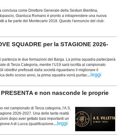
a conclusa come Direttore Generale della Sextum Bientina,
 Altopascio, Gianluca Romano è pronto a intraprendere una nuova
atti a far parte del Montecarlo 2018. Questo l'annuncio del club:
OVE SQUADRE per la STAGIONE 2026-
di partenza le due formazioni del Barga. La prima squadra parteciperà
ale di Terza Categoria, mentre l’U19 sarà iscritta al campionato
i obiettivi prefissati dalla società riguardano il migliorare il
...
leggi
ica dello scorso anno, la prima squadra vorrà puntar
PRESENTA e non nasconde le proprie
no nel campionato di Terza categoria, l'A.S.
 stagione 2026-2027. Una delle tante realtà
ioni dopo aver gettato basi importanti un
...
leggi
 girone A di Lucca (qualificazione