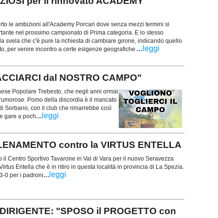
ZIOSI per il rinnovato ACADEMY
to le ambizioni all'Academy Porcari dove senza mezzi termini si
rtante nel prossimo campionato di Prima categoria. E lo stesso
la svela che c'è pure la richiesta di cambiare girone, indicando quello
...
leggi
to, per venire incontro a certe esigenze geografiche.
CACCIARCI dal NOSTRO CAMPO"
chese Popolare Trebesto, che negli anni ormai
.. rumorose. Pomo della discordia è il mancato
di Sorbano, con il club che rimarrebbe così
...
leggi
le gare a poch
ALLENAMENTO contro la VIRTUS ENTELLA
il Centro Sportivo Tavarone in Val di Vara per il nuovo Seravezza
Virtus Entella che è in ritiro in questa località in provincia di La Spezia.
...
leggi
3-0 per i padroni
DIRIGENTE: "SPOSO il PROGETTO con