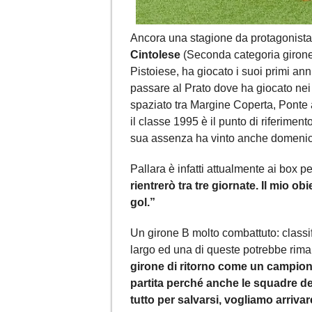
Ancora una stagione da protagonist
Cintolese
(Seconda categoria girone B
Pistoiese, ha giocato i suoi primi ann
passare al Prato dove ha giocato nei
spaziato tra Margine Coperta, Ponte 
il classe 1995 è il punto di riferimen
sua assenza ha vinto anche domenica
Pallara è infatti attualmente ai box 
rientrerò tra tre giornate. Il mio ob
gol.”
Un girone B molto combattuto: classif
largo ed una di queste potrebbe riman
girone di ritorno come un campiona
partita perché anche le squadre del
tutto per salvarsi, vogliamo arrivar