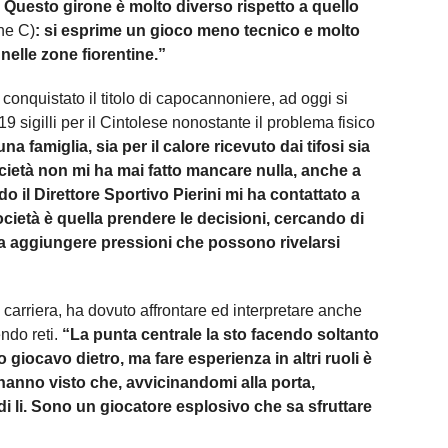
. Questo girone è molto diverso rispetto a quello
ne C)
: si esprime un gioco meno tecnico e molto
o nelle zone fiorentine.”
onquistato il titolo di capocannoniere, ad oggi si
 sigilli per il Cintolese nonostante il problema fisico
na famiglia, sia per il calore ricevuto dai tifosi sia
ocietà non mi ha mai fatto mancare nulla, anche a
o il Direttore Sportivo Pierini mi ha contattato a
società è quella prendere le decisioni, cercando di
a aggiungere pressioni che possono rivelarsi
 carriera, ha dovuto affrontare ed interpretare anche
endo reti.
“La punta centrale la sto facendo soltanto
o giocavo dietro, ma fare esperienza in altri ruoli è
 hanno visto che, avvicinandomi alla porta,
i li. Sono un giocatore esplosivo che sa sfruttare