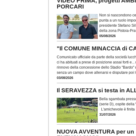
VIDEO PRIMA, progetti AMBI
PORCARI
Non si nascondono cer
punta a un ruolo impo
presidente Stefano Sil
della zona Pistoia-Pra
05/08/2026
"Il COMUNE MINACCIA di 
Comunicato ufficiale da parte della società luc
ci ha abituati a prese di posizione assai forti e.
rinnovo della concessione dello Stadio "Bardo" 
senza un campo dove allenarsi e disputare poi 
03/08/2026
Il SERAVEZZA si testa in 
Bella sgambata presso 
(serie D), ospite della 
L'amichevole è finita 
31/07/2026
NUOVA AVVENTURA per un 