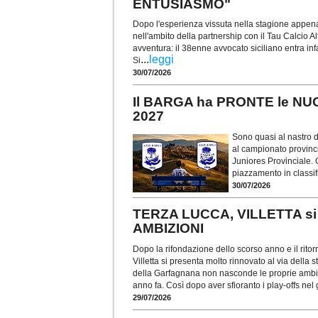
ENTUSIASMO"
Dopo l'esperienza vissuta nella stagione appen
nell'ambito della partnership con il Tau Calcio
avventura: il 38enne avvocato siciliano entra inf
...
leggi
Si
30/07/2026
Il BARGA ha PRONTE le NU
2027
Sono quasi al nastro 
al campionato provinci
Juniores Provinciale. Gl
piazzamento in classif
30/07/2026
TERZA LUCCA, VILLETTA si 
AMBIZIONI
Dopo la rifondazione dello scorso anno e il ritor
Villetta si presenta molto rinnovato al via della
della Garfagnana non nasconde le proprie ambiz
anno fa. Così dopo aver sfioranto i play-offs nel
29/07/2026