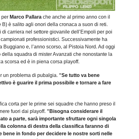
a per
Marco Pallara
che anche al primo anno con il
) è salito agli onori della cronaca a suon di reti.
i di carriera nel settore giovanile dell’Empoli per poi
 campionati professionistici. Successivamente ha
a Buggiano e, l’anno scorso, al Pistoia Nord. Ad oggi
to della squadra di mister Avanzati che nonostante la
 scorsa ed è in piena corsa playoff.
per un problema di pubalgia.
“Se tutto va bene
iettivo è guarire il prima possibile e tornare a fare
ica corta per le prime sei squadre che hanno preso il
ere fuori dai playoff.
“Bisogna considerare il
to a parte, sarà importante sfruttare ogni singola
la colonna di destra della classifica faranno di
e bene in fondo per decidere le nostre sorti nelle