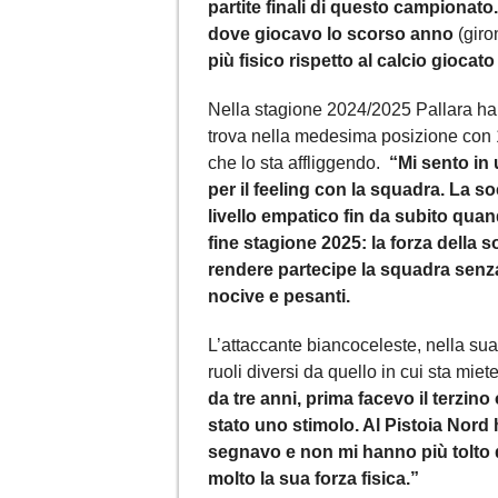
partite finali di questo campionato
dove giocavo lo scorso anno
(giro
più fisico rispetto al calcio giocat
Nella stagione 2024/2025 Pallara ha c
trova nella medesima posizione con 19
che lo sta affliggendo.
“Mi sento in u
per il feeling con la squadra. La s
livello empatico fin da subito quand
fine stagione 2025: la forza della 
rendere partecipe la squadra senz
nocive e pesanti.
L’attaccante biancoceleste, nella sua
ruoli diversi da quello in cui sta miet
da tre anni, prima facevo il terzino 
stato uno stimolo. Al Pistoia Nord
segnavo e non mi hanno più tolto d
molto la sua forza fisica.”