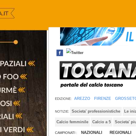
AREZZO
FIRENZE
GROSSET
EDIZIONE:
Societa' professionistiche
Le in
NOTIZIE:
Calcio femminile
Calcio a 5
Societa' pi
NAZIONALI
REGIONALI
CAMPIONATI :