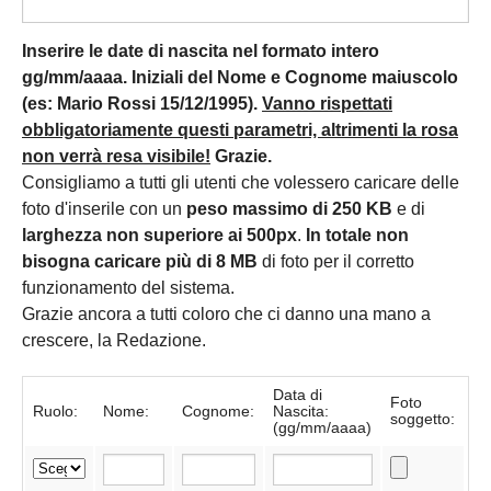
Inserire le date di nascita nel formato intero
gg/mm/aaaa. Iniziali del Nome e Cognome maiuscolo
(es: Mario Rossi 15/12/1995).
Vanno rispettati
obbligatoriamente questi parametri, altrimenti la rosa
non verrà resa visibile!
Grazie.
Consigliamo a tutti gli utenti che volessero caricare delle
foto d'inserile con un
peso massimo di 250 KB
e di
larghezza non superiore ai 500px
.
In totale non
bisogna caricare più di 8 MB
di foto per il corretto
funzionamento del sistema.
Grazie ancora a tutti coloro che ci danno una mano a
crescere, la Redazione.
Data di
Foto
Ruolo:
Nome:
Cognome:
Nascita:
soggetto:
(gg/mm/aaaa)