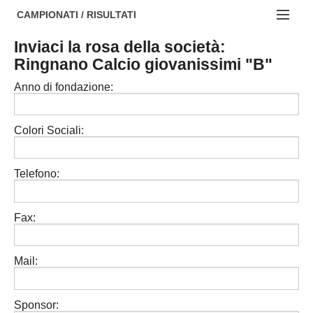
AREZZO
NOTIZIE:
CAMPIONATI / RISULTATI
FIRENZE
Societa' professionistiche
Inviaci la rosa della società:
Campionati :
Ringnano Calcio giovanissimi "B"
GROSSETO
Le iniziative di TOSCANA GOL
NAZIONALI
Anno di fondazione:
LIVORNO
Beach soccer
REGIONALI
LUCCA
Rappresentative regionali e provinciali
Colori Sociali:
MASSA CARRARA
FIGC Toscana
Telefono:
PISA
Calcio femminile
PISTOIA
Calcio a 5
Fax:
PRATO
Societa' piu'
Mail:
SIENA
Amatori AICS Lucca
Carica la tua Rosa
Sponsor: