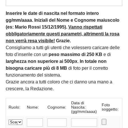
Inserire le date di nascita nel formato intero
gg/mm/aaaa. Iniziali del Nome e Cognome maiuscolo
(es: Mario Rossi 15/12/1995).
Vanno rispettati
obbligatoriamente questi parametri, altrimenti la rosa
non verrà resa visibile!
Grazie.
Consigliamo a tutti gli utenti che volessero caricare delle
foto d'inserile con un
peso massimo di 250 KB
e di
larghezza non superiore ai 500px
.
In totale non
bisogna caricare più di 8 MB
di foto per il corretto
funzionamento del sistema.
Grazie ancora a tutti coloro che ci danno una mano a
crescere, la Redazione.
Data di
Foto
Ruolo:
Nome:
Cognome:
Nascita:
soggetto:
(gg/mm/aaaa)