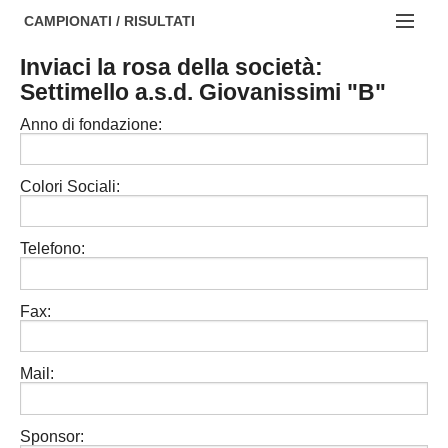
AREZZO
NOTIZIE:
CAMPIONATI / RISULTATI
FIRENZE
Societa' professionistiche
Inviaci la rosa della società:
Campionati :
Settimello a.s.d. Giovanissimi "B"
GROSSETO
Le iniziative di TOSCANA GOL
NAZIONALI
Anno di fondazione:
LIVORNO
Beach soccer
REGIONALI
LUCCA
Rappresentative regionali e provinciali
Colori Sociali:
MASSA CARRARA
FIGC Toscana
Telefono:
PISA
Calcio femminile
PISTOIA
Calcio a 5
Fax:
PRATO
Societa' piu'
Mail:
SIENA
Amatori AICS Lucca
Carica la tua Rosa
Sponsor: