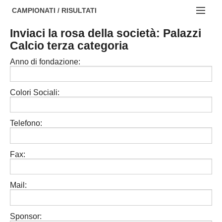
AREZZO
NOTIZIE:
CAMPIONATI / RISULTATI
FIRENZE
Societa' professionistiche
Inviaci la rosa della società: Palazzi
Campionati :
Calcio terza categoria
GROSSETO
Le iniziative di TOSCANA GOL
NAZIONALI
Anno di fondazione:
LIVORNO
Beach soccer
REGIONALI
LUCCA
Rappresentative regionali e provinciali
Colori Sociali:
MASSA CARRARA
FIGC Toscana
Telefono:
PISA
Calcio femminile
PISTOIA
Calcio a 5
Fax:
PRATO
Societa' piu'
Mail:
SIENA
Amatori AICS Lucca
Carica la tua Rosa
Sponsor: