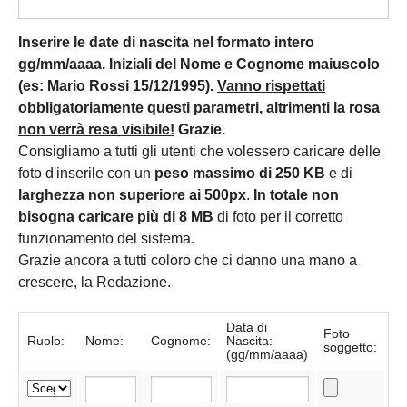
Inserire le date di nascita nel formato intero
gg/mm/aaaa. Iniziali del Nome e Cognome maiuscolo
(es: Mario Rossi 15/12/1995).
Vanno rispettati
obbligatoriamente questi parametri, altrimenti la rosa
non verrà resa visibile!
Grazie.
Consigliamo a tutti gli utenti che volessero caricare delle
foto d'inserile con un
peso massimo di 250 KB
e di
larghezza non superiore ai 500px
.
In totale non
bisogna caricare più di 8 MB
di foto per il corretto
funzionamento del sistema.
Grazie ancora a tutti coloro che ci danno una mano a
crescere, la Redazione.
Data di
Foto
Ruolo:
Nome:
Cognome:
Nascita:
soggetto:
(gg/mm/aaaa)