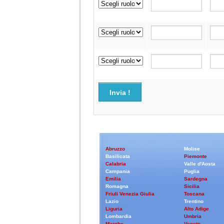
Invia !
Abruzzo
Molise
Basilicata
Piemonte
Calabria
Valle d'Aosta
Campania
Puglia
Emilia
Sardegna
Romagna
Sicilia
Friuli Venezia Giulia
Toscana
Lazio
Trentino
Liguria
Alto Adige
Lombardia
Umbria
Marche
Veneto