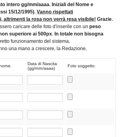
mato intero gg/mm/aaaa. Iniziali del Nome e
si 15/12/1995).
Vanno rispettati
 altrimenti la rosa non verrà resa visibile!
Grazie.
essero caricare delle foto d'inserile con un
peso
non superiore ai 500px
.
In totale non bisogna
orretto funzionamento del sistema.
danno una mano a crescere, la Redazione.
Data di Nascita:
nome:
Foto soggetto:
(gg/mm/aaaa)