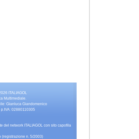
 2026 ITALIAGOL
ca Multimediale.
bile: Gianluca Giandomenico
vati. p.IVA: 02880110305
rte del network ITALIAGOL con sito capofila
 (registrazione n. 5/2003)