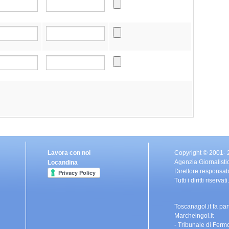
Lavora con noi
Copyright © 2001-
Agenzia Giornalisti
Locandina
Direttore responsa
Tutti i diritti riser
Toscanagol.it fa pa
Marcheingol.it
- Tribunale di Fermo