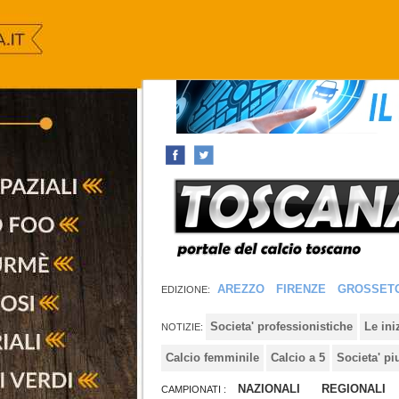
AREZZO
FIRENZE
GROSSET
EDIZIONE:
Societa' professionistiche
Le in
NOTIZIE:
Calcio femminile
Calcio a 5
Societa' pi
NAZIONALI
REGIONALI
CAMPIONATI :