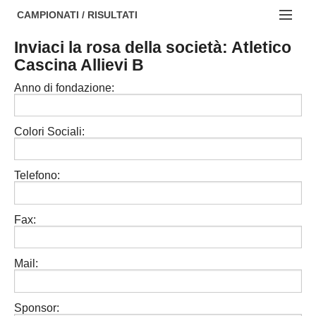
AREZZO
NOTIZIE:
CAMPIONATI / RISULTATI
FIRENZE
Societa' professionistiche
Inviaci la rosa della società: Atletico
Campionati :
Cascina Allievi B
GROSSETO
Le iniziative di TOSCANA GOL
NAZIONALI
Anno di fondazione:
LIVORNO
Beach soccer
REGIONALI
LUCCA
Rappresentative regionali e provinciali
Colori Sociali:
MASSA CARRARA
FIGC Toscana
Telefono:
PISA
Calcio femminile
PISTOIA
Calcio a 5
Fax:
PRATO
Societa' piu'
Mail:
SIENA
Amatori AICS Lucca
Carica la tua Rosa
Sponsor: