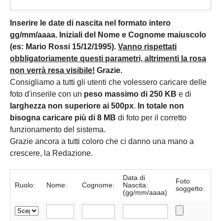
Inserire le date di nascita nel formato intero
gg/mm/aaaa. Iniziali del Nome e Cognome maiuscolo
(es: Mario Rossi 15/12/1995).
Vanno rispettati
obbligatoriamente questi parametri, altrimenti la rosa
non verrà resa visibile!
Grazie.
Consigliamo a tutti gli utenti che volessero caricare delle
foto d'inserile con un
peso massimo di 250 KB
e di
larghezza non superiore ai 500px
.
In totale non
bisogna caricare più di 8 MB
di foto per il corretto
funzionamento del sistema.
Grazie ancora a tutti coloro che ci danno una mano a
crescere, la Redazione.
Data di
Foto
Ruolo:
Nome:
Cognome:
Nascita:
soggetto:
(gg/mm/aaaa)