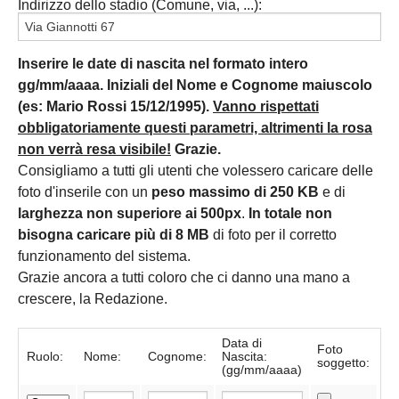
Indirizzo dello stadio (Comune, via, ...):
Inserire le date di nascita nel formato intero
gg/mm/aaaa. Iniziali del Nome e Cognome maiuscolo
(es: Mario Rossi 15/12/1995).
Vanno rispettati
obbligatoriamente questi parametri, altrimenti la rosa
non verrà resa visibile!
Grazie.
Consigliamo a tutti gli utenti che volessero caricare delle
foto d'inserile con un
peso massimo di 250 KB
e di
larghezza non superiore ai 500px
.
In totale non
bisogna caricare più di 8 MB
di foto per il corretto
funzionamento del sistema.
Grazie ancora a tutti coloro che ci danno una mano a
crescere, la Redazione.
Data di
Foto
Ruolo:
Nome:
Cognome:
Nascita:
soggetto:
(gg/mm/aaaa)