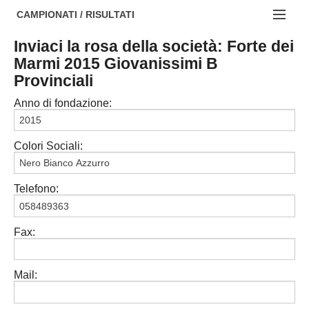
AREZZO
NOTIZIE:
CAMPIONATI / RISULTATI
FIRENZE
Societa' professionistiche
Inviaci la rosa della società: Forte dei
Campionati :
Marmi 2015 Giovanissimi B
GROSSETO
Le iniziative di TOSCANA GOL
NAZIONALI
Provinciali
LIVORNO
Beach soccer
REGIONALI
Anno di fondazione:
LUCCA
Rappresentative regionali e provinciali
Colori Sociali:
MASSA CARRARA
FIGC Toscana
PISA
Calcio femminile
Telefono:
PISTOIA
Calcio a 5
Fax:
PRATO
Societa' piu'
SIENA
Amatori AICS Lucca
Mail:
Carica la tua Rosa