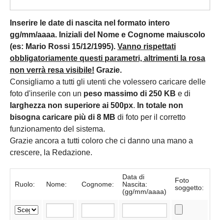
Inserire le date di nascita nel formato intero
gg/mm/aaaa. Iniziali del Nome e Cognome maiuscolo
(es: Mario Rossi 15/12/1995).
Vanno rispettati
obbligatoriamente questi parametri, altrimenti la rosa
non verrà resa visibile!
Grazie.
Consigliamo a tutti gli utenti che volessero caricare delle
foto d'inserile con un
peso massimo di 250 KB
e di
larghezza non superiore ai 500px
.
In totale non
bisogna caricare più di 8 MB
di foto per il corretto
funzionamento del sistema.
Grazie ancora a tutti coloro che ci danno una mano a
crescere, la Redazione.
Data di
Foto
Ruolo:
Nome:
Cognome:
Nascita:
soggetto:
(gg/mm/aaaa)