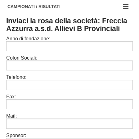
AREZZO
NOTIZIE:
CAMPIONATI / RISULTATI
FIRENZE
Societa' professionistiche
Inviaci la rosa della società: Freccia
Campionati :
Azzurra a.s.d. Allievi B Provinciali
GROSSETO
Le iniziative di TOSCANA GOL
NAZIONALI
Anno di fondazione:
LIVORNO
Beach soccer
REGIONALI
LUCCA
Rappresentative regionali e provinciali
Colori Sociali:
MASSA CARRARA
FIGC Toscana
Telefono:
PISA
Calcio femminile
PISTOIA
Calcio a 5
Fax:
PRATO
Societa' piu'
Mail:
SIENA
Amatori AICS Lucca
Carica la tua Rosa
Sponsor: