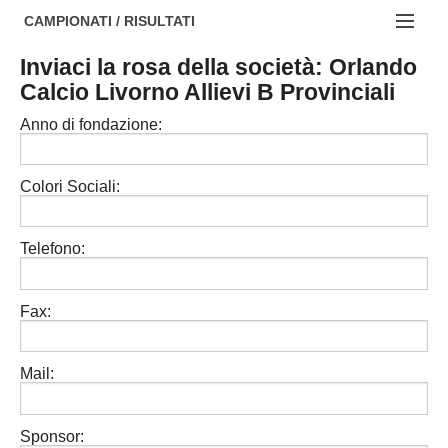
AREZZO
NOTIZIE:
CAMPIONATI / RISULTATI
FIRENZE
Societa' professionistiche
Inviaci la rosa della società: Orlando
Campionati :
Calcio Livorno Allievi B Provinciali
GROSSETO
Le iniziative di TOSCANA GOL
NAZIONALI
Anno di fondazione:
LIVORNO
Beach soccer
REGIONALI
LUCCA
Rappresentative regionali e provinciali
Colori Sociali:
MASSA CARRARA
FIGC Toscana
Telefono:
PISA
Calcio femminile
PISTOIA
Calcio a 5
Fax:
PRATO
Societa' piu'
Mail:
SIENA
Amatori AICS Lucca
Carica la tua Rosa
Sponsor: