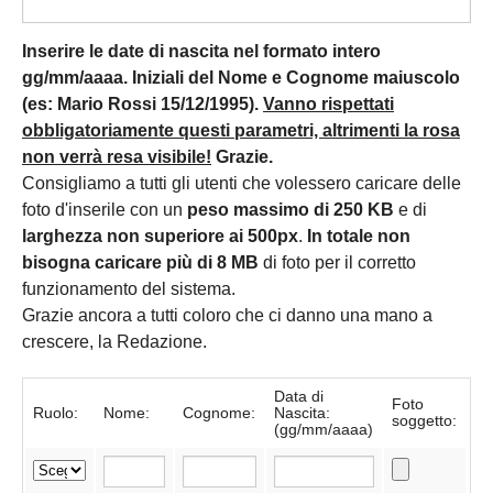
Inserire le date di nascita nel formato intero
gg/mm/aaaa. Iniziali del Nome e Cognome maiuscolo
(es: Mario Rossi 15/12/1995).
Vanno rispettati
obbligatoriamente questi parametri, altrimenti la rosa
non verrà resa visibile!
Grazie.
Consigliamo a tutti gli utenti che volessero caricare delle
foto d'inserile con un
peso massimo di 250 KB
e di
larghezza non superiore ai 500px
.
In totale non
bisogna caricare più di 8 MB
di foto per il corretto
funzionamento del sistema.
Grazie ancora a tutti coloro che ci danno una mano a
crescere, la Redazione.
Data di
Foto
Ruolo:
Nome:
Cognome:
Nascita:
soggetto:
(gg/mm/aaaa)