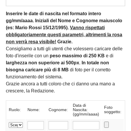
Inserire le date di nascita nel formato intero
gg/mm/aaaa. Iniziali del Nome e Cognome maiuscolo
(es: Mario Rossi 15/12/1995).
Vanno rispettati
obbligatoriamente questi parametri, altrimenti la rosa
non verrà resa visibile!
Grazie.
Consigliamo a tutti gli utenti che volessero caricare delle
foto d'inserile con un
peso massimo di 250 KB
e di
larghezza non superiore ai 500px
.
In totale non
bisogna caricare più di 8 MB
di foto per il corretto
funzionamento del sistema.
Grazie ancora a tutti coloro che ci danno una mano a
crescere, la Redazione.
Data di
Foto
Ruolo:
Nome:
Cognome:
Nascita:
soggetto:
(gg/mm/aaaa)