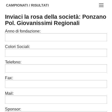
AREZZO
NOTIZIE:
CAMPIONATI / RISULTATI
FIRENZE
Societa' professionistiche
Inviaci la rosa della società: Ponzano
Campionati :
Pol. Giovanissimi Regionali
GROSSETO
Le iniziative di TOSCANA GOL
NAZIONALI
Anno di fondazione:
LIVORNO
Beach soccer
REGIONALI
LUCCA
Rappresentative regionali e provinciali
Colori Sociali:
MASSA CARRARA
FIGC Toscana
Telefono:
PISA
Calcio femminile
PISTOIA
Calcio a 5
Fax:
PRATO
Societa' piu'
Mail:
SIENA
Amatori AICS Lucca
Carica la tua Rosa
Sponsor: