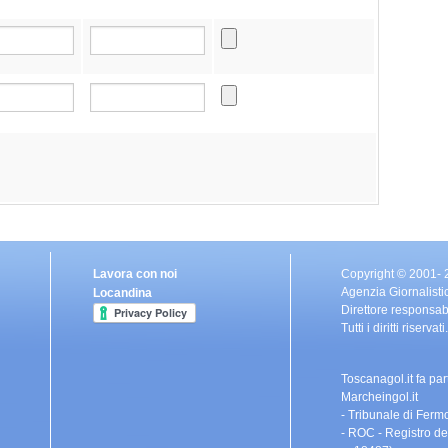
Lavora con noi
Copyright © 2001-
Agenzia Giornalisti
Locandina
Direttore responsa
Tutti i diritti riser
Toscanagol.it fa pa
Marcheingol.it
- Tribunale di Fermo
- ROC - Registro de