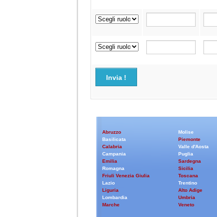
Invia !
Abruzzo
Molise
Basilicata
Piemonte
Calabria
Valle d'Aosta
Campania
Puglia
Emilia
Sardegna
Romagna
Sicilia
Friuli Venezia Giulia
Toscana
Lazio
Trentino
Liguria
Alto Adige
Lombardia
Umbria
Marche
Veneto