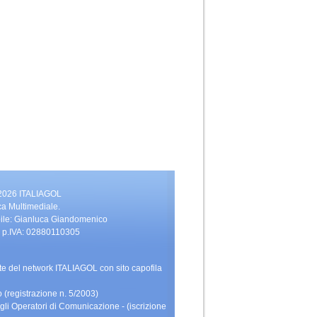
 2026 ITALIAGOL
ca Multimediale.
bile: Gianluca Giandomenico
vati. p.IVA: 02880110305
rte del network ITALIAGOL con sito capofila
 (registrazione n. 5/2003)
gli Operatori di Comunicazione - (iscrizione