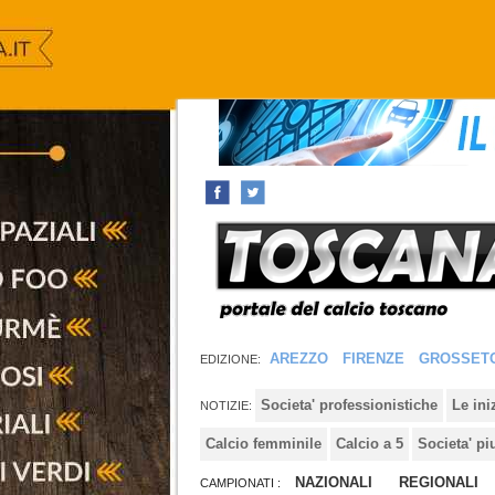
AREZZO
FIRENZE
GROSSET
EDIZIONE:
Societa' professionistiche
Le in
NOTIZIE:
Calcio femminile
Calcio a 5
Societa' pi
NAZIONALI
REGIONALI
CAMPIONATI :