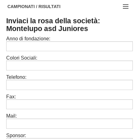
AREZZO
NOTIZIE:
CAMPIONATI / RISULTATI
FIRENZE
Societa' professionistiche
Inviaci la rosa della società:
Campionati :
Montelupo asd Juniores
GROSSETO
Le iniziative di TOSCANA GOL
NAZIONALI
Anno di fondazione:
LIVORNO
Beach soccer
REGIONALI
LUCCA
Rappresentative regionali e provinciali
Colori Sociali:
MASSA CARRARA
FIGC Toscana
Telefono:
PISA
Calcio femminile
PISTOIA
Calcio a 5
Fax:
PRATO
Societa' piu'
Mail:
SIENA
Amatori AICS Lucca
Carica la tua Rosa
Sponsor: