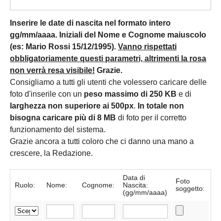
Inserire le date di nascita nel formato intero
gg/mm/aaaa. Iniziali del Nome e Cognome maiuscolo
(es: Mario Rossi 15/12/1995).
Vanno rispettati
obbligatoriamente questi parametri, altrimenti la rosa
non verrà resa visibile!
Grazie.
Consigliamo a tutti gli utenti che volessero caricare delle
foto d'inserile con un
peso massimo di 250 KB
e di
larghezza non superiore ai 500px
.
In totale non
bisogna caricare più di 8 MB
di foto per il corretto
funzionamento del sistema.
Grazie ancora a tutti coloro che ci danno una mano a
crescere, la Redazione.
Data di
Foto
Ruolo:
Nome:
Cognome:
Nascita:
soggetto:
(gg/mm/aaaa)