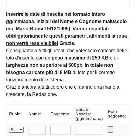
Inserire le date di nascita nel formato intero
gg/mm/aaaa. Iniziali del Nome e Cognome maiuscolo
(es: Mario Rossi 15/12/1995).
Vanno rispettati
obbligatoriamente questi parametri, altrimenti la rosa
non verrà resa visibile!
Grazie.
Consigliamo a tutti gli utenti che volessero caricare delle
foto d'inserile con un
peso massimo di 250 KB
e di
larghezza non superiore ai 500px
.
In totale non
bisogna caricare più di 8 MB
di foto per il corretto
funzionamento del sistema.
Grazie ancora a tutti coloro che ci danno una mano a
crescere, la Redazione.
Data di
Foto
Ruolo:
Nome:
Cognome:
Nascita:
soggetto:
(gg/mm/aaaa)