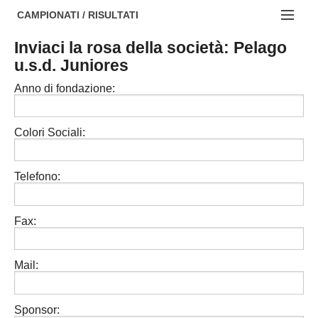
AREZZO
NOTIZIE:
CAMPIONATI / RISULTATI
FIRENZE
Societa' professionistiche
Inviaci la rosa della società: Pelago
Campionati :
u.s.d. Juniores
GROSSETO
Le iniziative di TOSCANA GOL
NAZIONALI
Anno di fondazione:
LIVORNO
Beach soccer
REGIONALI
LUCCA
Rappresentative regionali e provinciali
Colori Sociali:
MASSA CARRARA
FIGC Toscana
Telefono:
PISA
Calcio femminile
PISTOIA
Calcio a 5
Fax:
PRATO
Societa' piu'
Mail:
SIENA
Amatori AICS Lucca
Carica la tua Rosa
Sponsor: