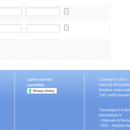
Lavora con noi
Copyright © 2001-
Agenzia Giornalisti
Locandina
Direttore responsa
Tutti i diritti riser
Toscanagol.it fa pa
Marcheingol.it
- Tribunale di Fermo
- ROC - Registro de