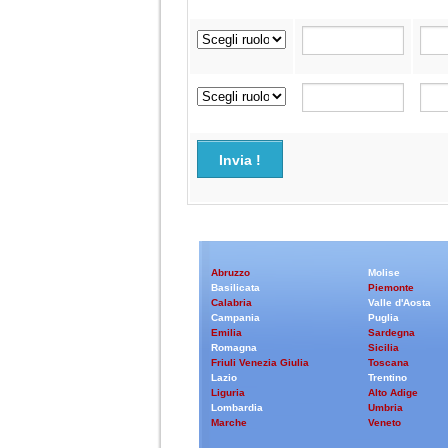
Invia !
Abruzzo
Molise
Basilicata
Piemonte
Calabria
Valle d'Aosta
Campania
Puglia
Emilia
Sardegna
Romagna
Sicilia
Friuli Venezia Giulia
Toscana
Lazio
Trentino
Liguria
Alto Adige
Lombardia
Umbria
Marche
Veneto