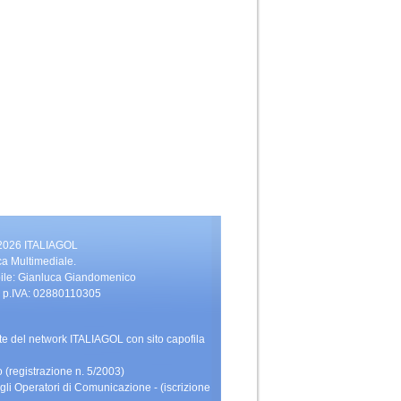
 2026 ITALIAGOL
ca Multimediale.
bile: Gianluca Giandomenico
vati. p.IVA: 02880110305
rte del network ITALIAGOL con sito capofila
 (registrazione n. 5/2003)
gli Operatori di Comunicazione - (iscrizione