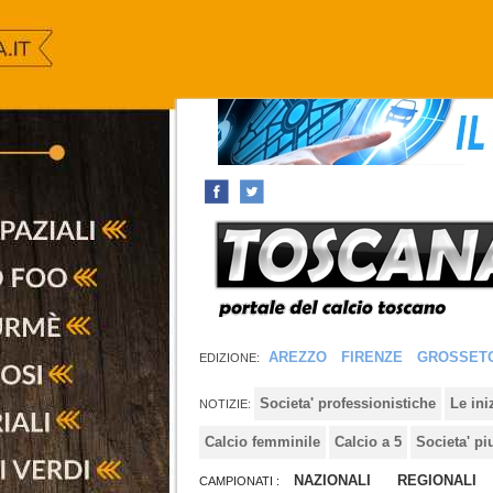
AREZZO
FIRENZE
GROSSET
EDIZIONE:
Societa' professionistiche
Le in
NOTIZIE:
Calcio femminile
Calcio a 5
Societa' pi
NAZIONALI
REGIONALI
CAMPIONATI :