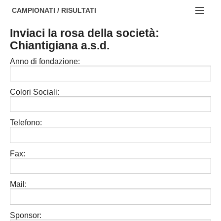
AREZZO
NOTIZIE:
CAMPIONATI / RISULTATI
FIRENZE
Societa' professionistiche
Inviaci la rosa della società:
Campionati :
Chiantigiana a.s.d.
GROSSETO
Le iniziative di TOSCANA GOL
NAZIONALI
Anno di fondazione:
LIVORNO
Beach soccer
REGIONALI
LUCCA
Rappresentative regionali e provinciali
Colori Sociali:
MASSA CARRARA
FIGC Toscana
Telefono:
PISA
Calcio femminile
PISTOIA
Calcio a 5
Fax:
PRATO
Societa' piu'
Mail:
SIENA
Amatori AICS Lucca
Carica la tua Rosa
Sponsor: