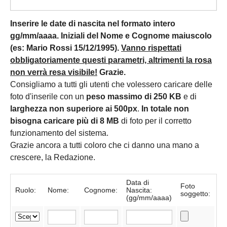
Inserire le date di nascita nel formato intero
gg/mm/aaaa. Iniziali del Nome e Cognome maiuscolo
(es: Mario Rossi 15/12/1995).
Vanno rispettati
obbligatoriamente questi parametri, altrimenti la rosa
non verrà resa visibile!
Grazie.
Consigliamo a tutti gli utenti che volessero caricare delle
foto d'inserile con un
peso massimo di 250 KB
e di
larghezza non superiore ai 500px
.
In totale non
bisogna caricare più di 8 MB
di foto per il corretto
funzionamento del sistema.
Grazie ancora a tutti coloro che ci danno una mano a
crescere, la Redazione.
Data di
Foto
Ruolo:
Nome:
Cognome:
Nascita:
soggetto:
(gg/mm/aaaa)