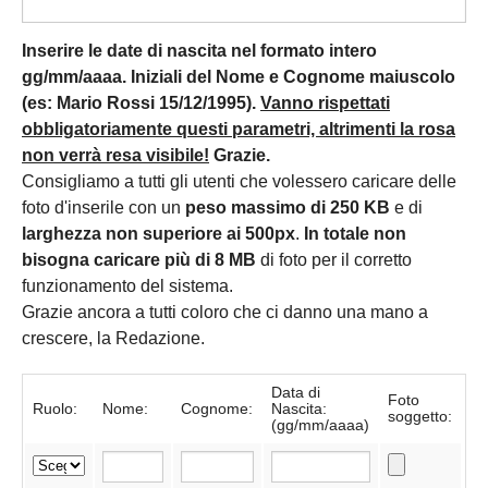
Inserire le date di nascita nel formato intero
gg/mm/aaaa. Iniziali del Nome e Cognome maiuscolo
(es: Mario Rossi 15/12/1995).
Vanno rispettati
obbligatoriamente questi parametri, altrimenti la rosa
non verrà resa visibile!
Grazie.
Consigliamo a tutti gli utenti che volessero caricare delle
foto d'inserile con un
peso massimo di 250 KB
e di
larghezza non superiore ai 500px
.
In totale non
bisogna caricare più di 8 MB
di foto per il corretto
funzionamento del sistema.
Grazie ancora a tutti coloro che ci danno una mano a
crescere, la Redazione.
Data di
Foto
Ruolo:
Nome:
Cognome:
Nascita:
soggetto:
(gg/mm/aaaa)