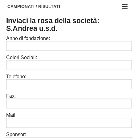
AREZZO
NOTIZIE:
CAMPIONATI / RISULTATI
FIRENZE
Societa' professionistiche
Inviaci la rosa della società:
Campionati :
S.Andrea u.s.d.
GROSSETO
Le iniziative di TOSCANA GOL
NAZIONALI
Anno di fondazione:
LIVORNO
Beach soccer
REGIONALI
LUCCA
Rappresentative regionali e provinciali
Colori Sociali:
MASSA CARRARA
FIGC Toscana
Telefono:
PISA
Calcio femminile
PISTOIA
Calcio a 5
Fax:
PRATO
Societa' piu'
Mail:
SIENA
Amatori AICS Lucca
Carica la tua Rosa
Sponsor: