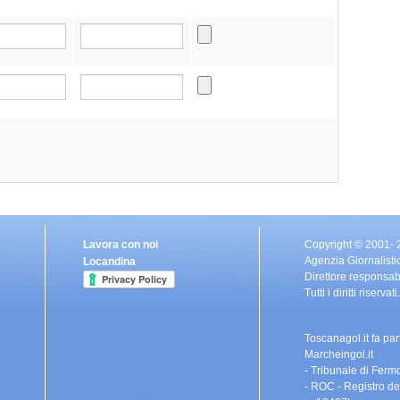
Lavora con noi
Copyright © 2001-
Agenzia Giornalisti
Locandina
Direttore responsa
Tutti i diritti riser
Toscanagol.it fa pa
Marcheingol.it
- Tribunale di Fermo
- ROC - Registro de