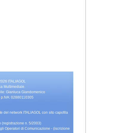
 2026 ITALIAGOL
ca Multimediale.
bile: Gianluca Giandomenico
vati. p.IVA: 02880110305
rte del network ITALIAGOL con sito capofila
 (registrazione n. 5/2003)
gli Operatori di Comunicazione - (iscrizione