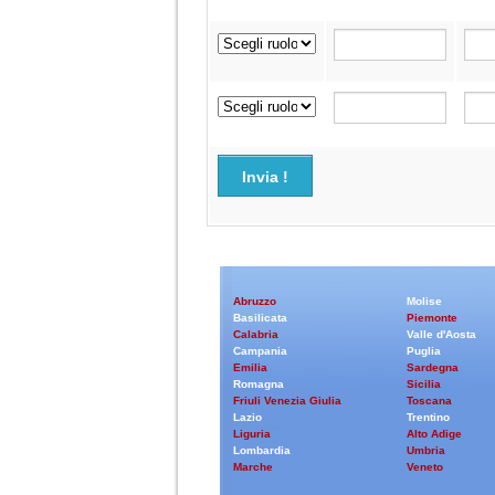
Invia !
Abruzzo
Molise
Basilicata
Piemonte
Calabria
Valle d'Aosta
Campania
Puglia
Emilia
Sardegna
Romagna
Sicilia
Friuli Venezia Giulia
Toscana
Lazio
Trentino
Liguria
Alto Adige
Lombardia
Umbria
Marche
Veneto