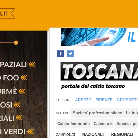
AREZZO
FIRENZE
GROSSET
EDIZIONE:
Societa' professionistiche
Le in
NOTIZIE:
Calcio femminile
Calcio a 5
Societa' pi
NAZIONALI
REGIONALI
CAMPIONATI :