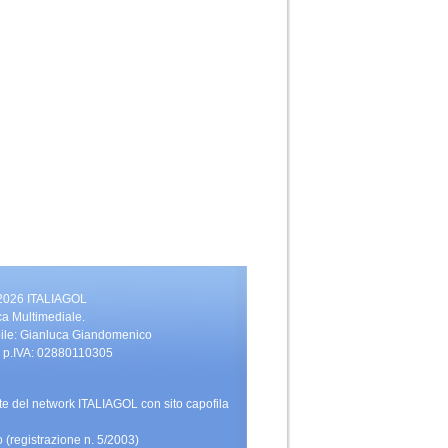
 2026 ITALIAGOL
ca Multimediale.
bile: Gianluca Giandomenico
vati. p.IVA: 02880110305
rte del network ITALIAGOL con sito capofila
 (registrazione n. 5/2003)