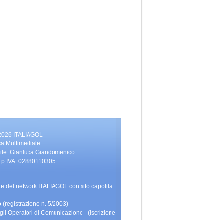
 2026 ITALIAGOL
ca Multimediale.
bile: Gianluca Giandomenico
vati. p.IVA: 02880110305
rte del network ITALIAGOL con sito capofila
 (registrazione n. 5/2003)
gli Operatori di Comunicazione - (iscrizione