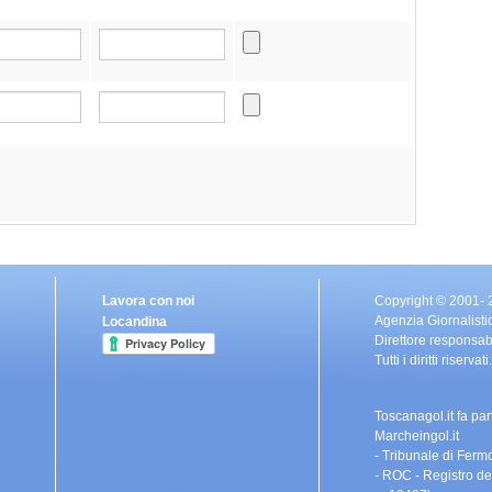
Lavora con noi
Copyright © 2001-
Agenzia Giornalisti
Locandina
Direttore responsa
Tutti i diritti riser
Toscanagol.it fa pa
Marcheingol.it
- Tribunale di Fermo
- ROC - Registro de