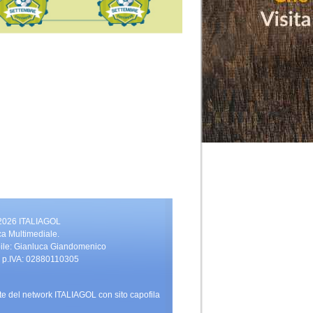
 2026 ITALIAGOL
ca Multimediale.
bile: Gianluca Giandomenico
vati. p.IVA: 02880110305
rte del network ITALIAGOL con sito capofila