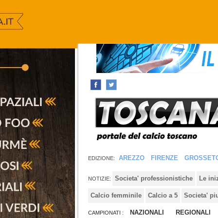
AREZZO
FIRENZE
GROSSET
EDIZIONE:
Societa' professionistiche
Le in
NOTIZIE:
Calcio femminile
Calcio a 5
Societa' pi
NAZIONALI
REGIONALI
CAMPIONATI :