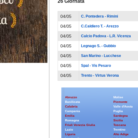
26 Giornata
04/05
C. Pontedera
-
Rimini
04/05
C.Caldiero T.
-
Arezzo
04/05
Calcio Padova
-
L.R. Vicenza
04/05
Legnago S.
-
Gubbio
04/05
San Marino
-
Lucchese
04/05
Spal
-
Vis Pesaro
04/05
Trento
-
Virtus Verona
Abruzzo
Molise
Basilicata
Piemonte
Calabria
Valle d'Aosta
Campania
Puglia
Emilia
Sardegna
Romagna
Sicilia
Friuli Venezia Giulia
Toscana
Lazio
Trentino
Liguria
Alto Adige