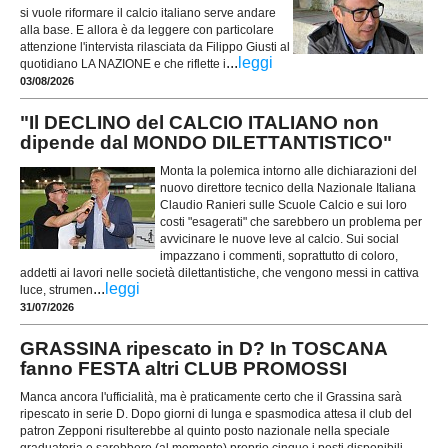
si vuole riformare il calcio italiano serve andare
alla base. E allora è da leggere con particolare
attenzione l'intervista rilasciata da Filippo Giusti al
...
leggi
quotidiano LA NAZIONE e che riflette i
03/08/2026
"Il DECLINO del CALCIO ITALIANO non
dipende dal MONDO DILETTANTISTICO"
Monta la polemica intorno alle dichiarazioni del
nuovo direttore tecnico della Nazionale Italiana
Claudio Ranieri sulle Scuole Calcio e sui loro
costi "esagerati" che sarebbero un problema per
avvicinare le nuove leve al calcio. Sui social
impazzano i commenti, soprattutto di coloro,
addetti ai lavori nelle società dilettantistiche, che vengono messi in cattiva
...
leggi
luce, strumen
31/07/2026
GRASSINA ripescato in D? In TOSCANA
fanno FESTA altri CLUB PROMOSSI
Manca ancora l'ufficialità, ma è praticamente certo che il Grassina sarà
ripescato in serie D. Dopo giorni di lunga e spasmodica attesa il club del
patron Zepponi risulterebbe al quinto posto nazionale nella speciale