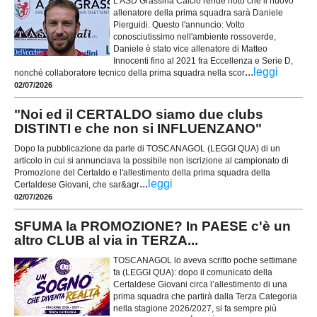
L'ASD Grassina Calcio rende noto che il nuovo
allenatore della prima squadra sarà Daniele
Pierguidi. Questo l'annuncio: Volto
conosciutissimo nell'ambiente rossoverde,
Daniele è stato vice allenatore di Matteo
Innocenti fino al 2021 fra Eccellenza e Serie D,
...
leggi
nonché collaboratore tecnico della prima squadra nella scor
02/07/2026
"Noi ed il CERTALDO siamo due clubs
DISTINTI e che non si INFLUENZANO"
Dopo la pubblicazione da parte di TOSCANAGOL (LEGGI QUA) di un
articolo in cui si annunciava la possibile non iscrizione al campionato di
Promozione del Certaldo e l'allestimento della prima squadra della
...
leggi
Certaldese Giovani, che sar&agr
02/07/2026
SFUMA la PROMOZIONE? In PAESE c'è un
altro CLUB al via in TERZA...
TOSCANAGOL lo aveva scritto poche settimane
fa (LEGGI QUA): dopo il comunicato della
Certaldese Giovani circa l’allestimento di una
prima squadra che partirà dalla Terza Categoria
nella stagione 2026/2027, si fa sempre più