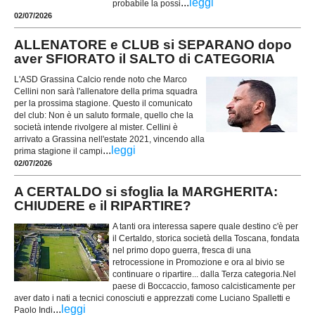
...
leggi
probabile la possi
02/07/2026
ALLENATORE e CLUB si SEPARANO dopo
aver SFIORATO il SALTO di CATEGORIA
L'ASD Grassina Calcio rende noto che Marco
Cellini non sarà l'allenatore della prima squadra
per la prossima stagione. Questo il comunicato
del club: Non è un saluto formale, quello che la
società intende rivolgere al mister. Cellini è
arrivato a Grassina nell'estate 2021, vincendo alla
...
leggi
prima stagione il campi
02/07/2026
A CERTALDO si sfoglia la MARGHERITA:
CHIUDERE e il RIPARTIRE?
A tanti ora interessa sapere quale destino c'è per
il Certaldo, storica società della Toscana, fondata
nel primo dopo guerra, fresca di una
retrocessione in Promozione e ora al bivio se
continuare o ripartire... dalla Terza categoria.Nel
paese di Boccaccio, famoso calcisticamente per
aver dato i nati a tecnici conosciuti e apprezzati come Luciano Spalletti e
...
leggi
Paolo Indi