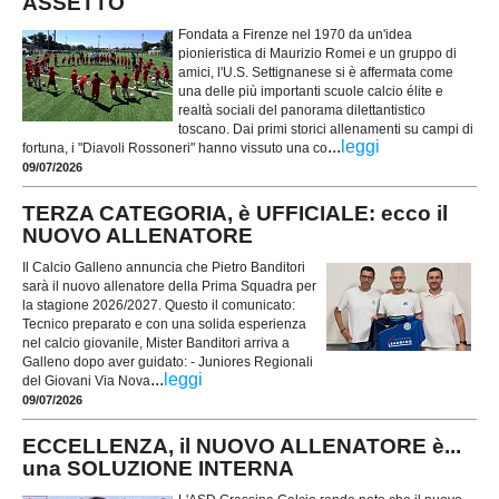
ASSETTO
Fondata a Firenze nel 1970 da un'idea
pionieristica di Maurizio Romei e un gruppo di
amici, l'U.S. Settignanese si è affermata come
una delle più importanti scuole calcio élite e
realtà sociali del panorama dilettantistico
toscano. Dai primi storici allenamenti su campi di
...
leggi
fortuna, i "Diavoli Rossoneri" hanno vissuto una co
09/07/2026
TERZA CATEGORIA, è UFFICIALE: ecco il
NUOVO ALLENATORE
Il Calcio Galleno annuncia che Pietro Banditori
sarà il nuovo allenatore della Prima Squadra per
la stagione 2026/2027. Questo il comunicato:
Tecnico preparato e con una solida esperienza
nel calcio giovanile, Mister Banditori arriva a
Galleno dopo aver guidato: - Juniores Regionali
...
leggi
del Giovani Via Nova
09/07/2026
ECCELLENZA, il NUOVO ALLENATORE è...
una SOLUZIONE INTERNA