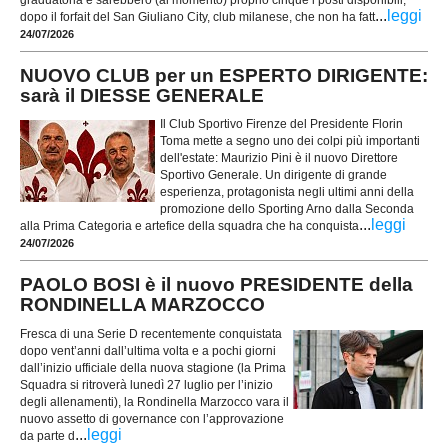
graduatoria e sarebbero (al momento) proprio cinque i posti disponibili,
...
leggi
dopo il forfait del San Giuliano City, club milanese, che non ha fatt
24/07/2026
NUOVO CLUB per un ESPERTO DIRIGENTE:
sarà il DIESSE GENERALE
Il Club Sportivo Firenze del Presidente Florin
Toma mette a segno uno dei colpi più importanti
dell'estate: Maurizio Pini è il nuovo Direttore
Sportivo Generale. Un dirigente di grande
esperienza, protagonista negli ultimi anni della
promozione dello Sporting Arno dalla Seconda
...
leggi
alla Prima Categoria e artefice della squadra che ha conquista
24/07/2026
PAOLO BOSI è il nuovo PRESIDENTE della
RONDINELLA MARZOCCO
Fresca di una Serie D recentemente conquistata
dopo vent’anni dall’ultima volta e a pochi giorni
dall’inizio ufficiale della nuova stagione (la Prima
Squadra si ritroverà lunedì 27 luglio per l’inizio
degli allenamenti), la Rondinella Marzocco vara il
nuovo assetto di governance con l’approvazione
...
leggi
da parte d