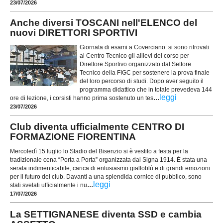
23/07/2026
Anche diversi TOSCANI nell'ELENCO del
nuovi DIRETTORI SPORTIVI
Giornata di esami a Coverciano: si sono ritrovati
al Centro Tecnico gli allievi del corso per
Direttore Sportivo organizzato dal Settore
Tecnico della FIGC per sostenere la prova finale
del loro percorso di studi. Dopo aver seguito il
programma didattico che in totale prevedeva 144
...
leggi
ore di lezione, i corsisti hanno prima sostenuto un tes
23/07/2026
Club diventa ufficialmente CENTRO DI
FORMAZIONE FIORENTINA
Mercoledì 15 luglio lo Stadio del Bisenzio si è vestito a festa per la
tradizionale cena “Porta a Porta” organizzata dal Signa 1914. È stata una
serata indimenticabile, carica di entusiasmo gialloblù e di grandi emozioni
per il futuro del club. Davanti a una splendida cornice di pubblico, sono
...
leggi
stati svelati ufficialmente i nu
17/07/2026
La SETTIGNANESE diventa SSD e cambia